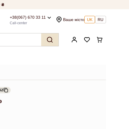
 ₴
+38(067) 670 33 11
Ваше місто
UK
RU
Call-center
62
ю