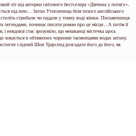
ий хіт від авторки світового бестселера «Дівчина у потягу».
ається під нею… Затон Утоплениць біля тихого англійського
ом століть стрибали чи падали у темну воді жінки. Письменниця
 легендами, починає писати роман про це місце... А потім її
я, і невдовзі стає зрозуміло, що мешканці містечка щось
 що ховається в обтяжених чорними таємницями водах затону.
 встигне слідчий Шон Траусенд розгадати його до його, як