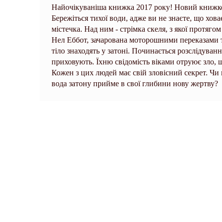
Найочікуваніша книжка 2017 року! Новий книжков
Бережіться тихої води, адже ви не знаєте, що хов
містечка. Над ним - стрімка скеля, з якої протяг
Нел Еббот, зачарована моторошними переказами та
тіло знаходять у затоні. Починається розслідуванн
приховують. Їхню свідомість віками отруює зло,
Кожен з цих людей має свій зловісний секрет. Чи
вода затону прийме в свої глибини нову жертву?