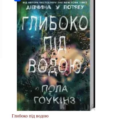
Глибоко під водою