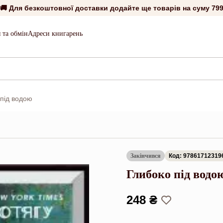
🚚 Для безкоштовної доставки додайте ще товарів на суму
799
 та обмін
Адреси книгарень
 під водою
Закінчився
Код: 97861712319
Глибоко під водо
248 ₴