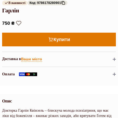
В наявності
Код: 9786178280901
Гарлін
750 ₴
Купити
Доставка в
Ваше місто
Оплата
Опис
Докторка Гарлін Квінзель – блискуча молода психіатриня, що має
ліки від божевілля – вживає різких заходів, аби врятувати Ґотем від