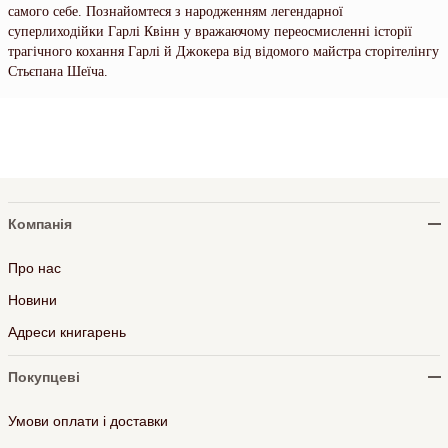
самого себе. Познайомтеся з народженням легендарної
суперлиходійки Гарлі Квінн у вражаючому переосмисленні історії
трагічного кохання Гарлі й Джокера від відомого майстра сторітелінгу
Стьєпана Шеїча.
Компанія
Про нас
Новини
Адреси книгарень
Покупцеві
Умови оплати і доставки