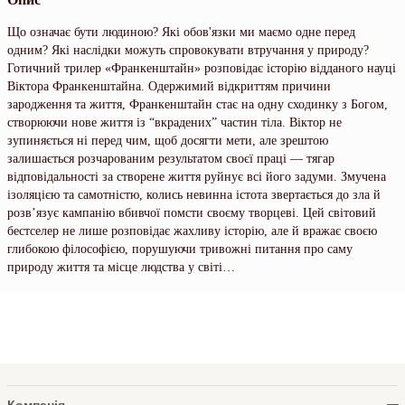
Що означає бути людиною? Які обов'язки ми маємо одне перед
одним? Які наслідки можуть спровокувати втручання у природу?
Готичний трилер «Франкенштайн» розповідає історію відданого науці
Віктора Франкенштайна. Одержимий відкриттям причини
зародження та життя, Франкенштайн стає на одну сходинку з Богом,
створюючи нове життя із “вкрадених” частин тіла. Віктор не
зупиняється ні перед чим, щоб досягти мети, але зрештою
залишається розчарованим результатом своєї праці — тягар
відповідальності за створене життя руйнує всі його задуми. Змучена
ізоляцією та самотністю, колись невинна істота звертається до зла й
розв’язує кампанію вбивчої помсти своєму творцеві. Цей світовий
бестселер не лише розповідає жахливу історію, але й вражає своєю
глибокою філософією, порушуючи тривожні питання про саму
природу життя та місце людства у світі…