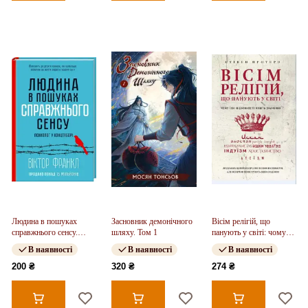
Людина в пошуках
Засновник демонічного
Вісім релігій, що
справжнього сенсу.
шляху. Том 1
панують у світі: чому
Психолог у концтаборі
їхні відмінності мають
В наявності
В наявності
В наявності
значення
200 ₴
320 ₴
274 ₴