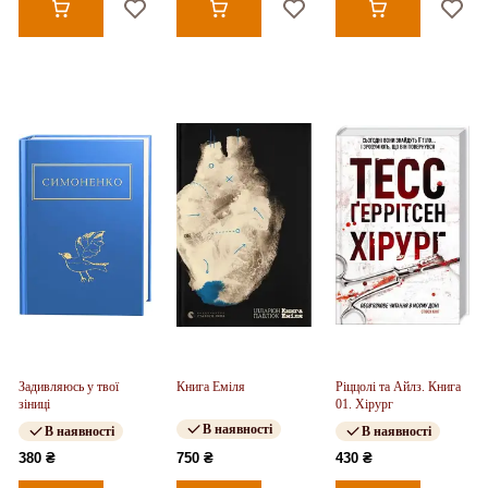
Задивляюсь у твої
Книга Еміля
Ріццолі та Айлз. Книга
зіниці
01. Хірург
В наявності
В наявності
В наявності
380 ₴
750 ₴
430 ₴