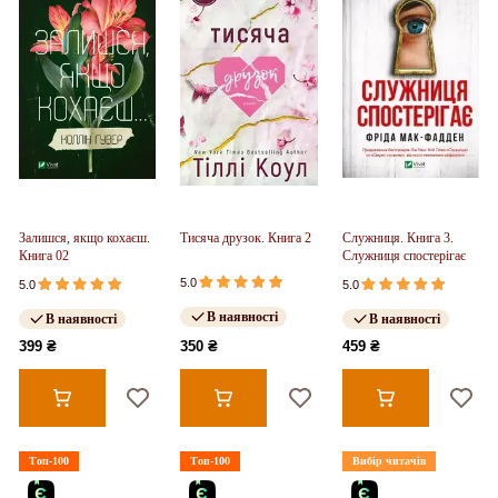
Залишся, якщо кохаєш.
Тисяча друзок. Книга 2
Служниця. Книга 3.
Книга 02
Служниця спостерігає
5.0
5.0
5.0
В наявності
В наявності
В наявності
399 ₴
350 ₴
459 ₴
Топ-100
Топ-100
Вибір читачів