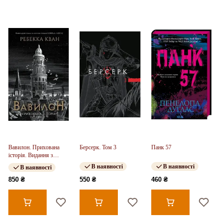
Вавилон. Прихована
Берсерк. Том 3
Панк 57
історія. Видання з
ілюстрованим зрізом
В наявності
В наявності
В наявності
(у)
850 ₴
550 ₴
460 ₴