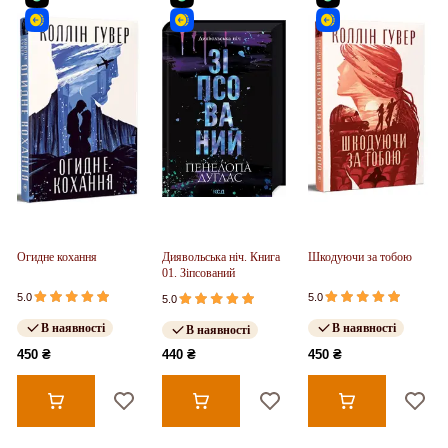
Огидне кохання
Диявольська ніч. Книга
Шкодуючи за тобою
01. Зіпсований
5.0
5.0
5.0
В наявності
В наявності
В наявності
450 ₴
440 ₴
450 ₴