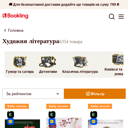
🚚 Для безкоштовної доставки додайте ще товарів на суму
799 ₴
Головна
Художня література
6354 товара
Комікси та гр
Гумор та сатира
Детективи
Класична література
романи
За рейтингом
Фільтр
Вибір читачів
Вибір читачів
Вибір читачів