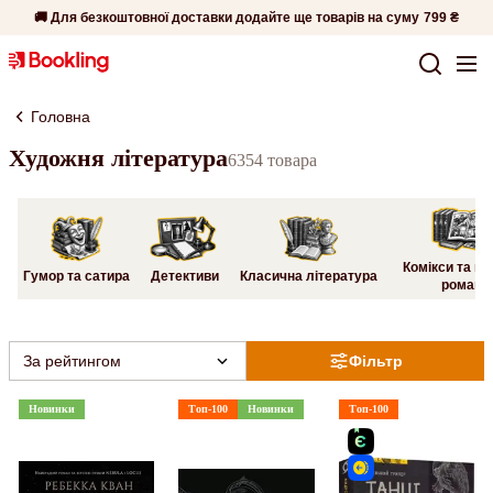
🚚 Для безкоштовної доставки додайте ще товарів на суму
799 ₴
Головна
Художня література
6354 товара
Комікси та гр
Гумор та сатира
Детективи
Класична література
романи
За рейтингом
Фільтр
Новинки
Топ-100
Новинки
Топ-100