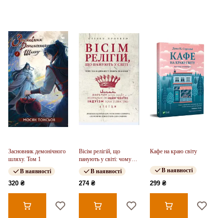
Засновник демонічного
Вісім релігій, що
Кафе на краю світу
шляху. Том 1
панують у світі: чому
їхні відмінності мають
В наявності
В наявності
В наявності
значення
320 ₴
274 ₴
299 ₴