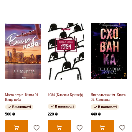
Місто вітрів. Книга 01.
1984 (Класика Букшеф)
Диявольська ніч. Книга
Вище неба
02. Схованка
В наявності
В наявності
В наявності
500 ₴
220 ₴
440 ₴