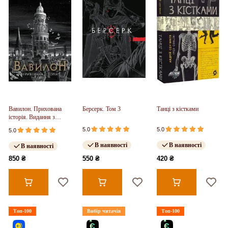
Вавилон. Прихована
Берсерк. Том 3
Танці з кістками
історія. Видання з
ілюстрованим зрізом
5.0
5.0
5.0
(у)
В наявності
В наявності
В наявності
850 ₴
550 ₴
420 ₴
Топ-100
Вибір читачів
Топ-100