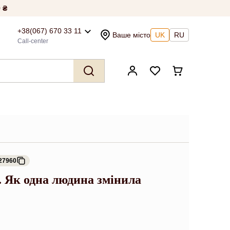
 ₴
+38(067) 670 33 11
Ваше місто
UK
RU
Call-center
27960
 Як одна людина змінила