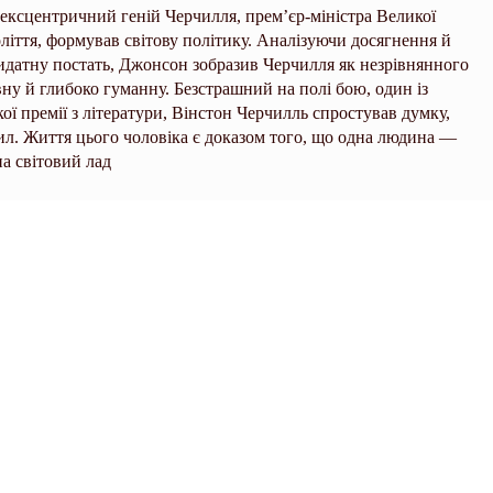
 ексцентричний геній Черчилля, прем’єр-міністра Великої
оліття, формував світову політику. Аналізуючи досягнення й
идатну постать, Джонсон зобразив Черчилля як незрівнянного
ну й глибоко гуманну. Безстрашний на полі бою, один із
кої премії з літератури, Вінстон Черчилль спростував думку,
сил. Життя цього чоловіка є доказом того, що одна людина —
а світовий лад