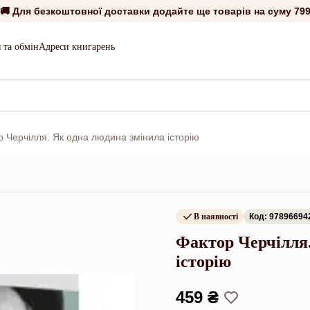
🚚 Для безкоштовної доставки додайте ще товарів на суму
799
 та обмін
Адреси книгарень
р Черчілля. Як одна людина змінила історію
В наявності
Код: 97896694
Фактор Черчілля.
історію
459 ₴