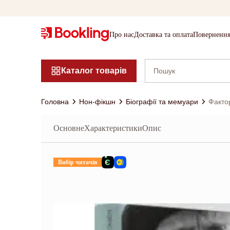
Про нас
Доставка та оплата
Повернення
Каталог товарів
Головна
Нон-фікшн
Біографії та мемуари
Факто
Основне
Характеристики
Опис
Вибір читачів