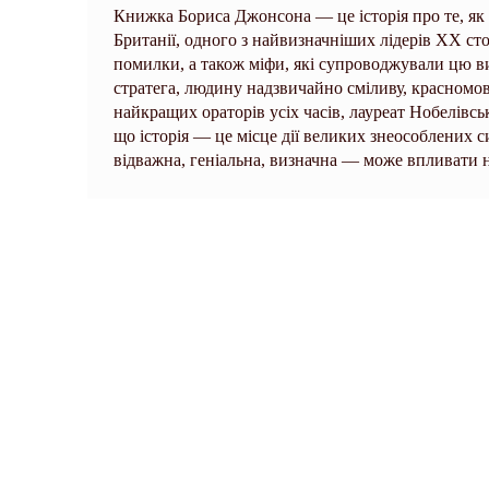
Книжка Бориса Джонсона — це історія про те, як
Британії, одного з найвизначніших лідерів ХХ ст
помилки, а також міфи, які супроводжували цю в
стратега, людину надзвичайно сміливу, красномов
найкращих ораторів усіх часів, лауреат Нобелівсь
що історія — це місце дії великих знеособлених 
відважна, геніальна, визначна — може впливати н