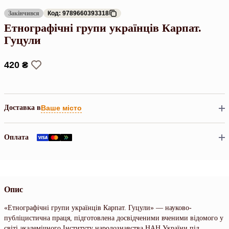
Закінчився
Код: 9789660393318
Етнографічні групи українців Карпат.
Гуцули
420 ₴
Доставка в
Ваше місто
Оплата
Опис
«Етнографічні групи українців Карпат. Гуцули» — науково-
публіцистична праця, підготовлена досвідченими вченими відомого у
світі академічного Інституту народознавства НАН України під