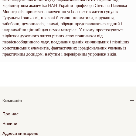
керівництвом академіка НАН України професора Степана Павлюка.
Монографія присвячена вивченню усіх аспектів життя гуцулів.
Гуцульські звичаєві, правові й етичні нормативи, вірування,
забобони, демонологія, звичаї, обряди представляють складний і
надзвичайно цінний для науки матеріал. У ньому простежуються
відбитки духовного життя різних епох починаючи від
первіснообщинного ладу, поєднання давніх язичницьких і пізніших
християнських елементів, фантастичних ірраціональних уявлень із
практичним досвідом, набутим і перевіреним упродовж віків.
Компанія
Про нас
Новини
Адреси книгарень