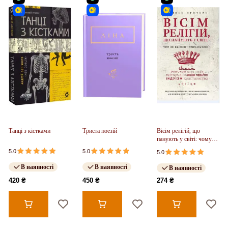
Танці з кістками
Триста поезій
Вісім релігій, що
панують у світі: чому
їхні відмінності мають
5.0
5.0
5.0
значення
В наявності
В наявності
В наявності
420 ₴
450 ₴
274 ₴