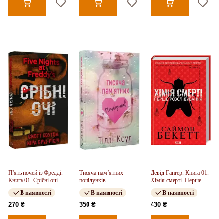
П'ять ночей із Фредді.
Тисяча пам’ятних
Девід Гантер. Книга 01.
Книга 01. Срібні очі
поцілунків
Хімія смерті. Перше
розслідування
В наявності
В наявності
В наявності
270 ₴
350 ₴
430 ₴