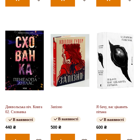
Диявольська ніч. Книга
Запізно
Я бачу, вас цікавить
02. Схованка
пітьма
В наявності
В наявності
В наявності
440 ₴
500 ₴
600 ₴