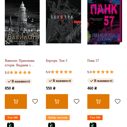
Вавилон. Прихована
Берсерк. Том 3
Панк 57
історія. Видання з
ілюстрованим зрізом
5.0
5.0
5.0
(у)
В наявності
В наявності
В наявності
850 ₴
550 ₴
460 ₴
Топ-100
Вибір читачів
Топ-100