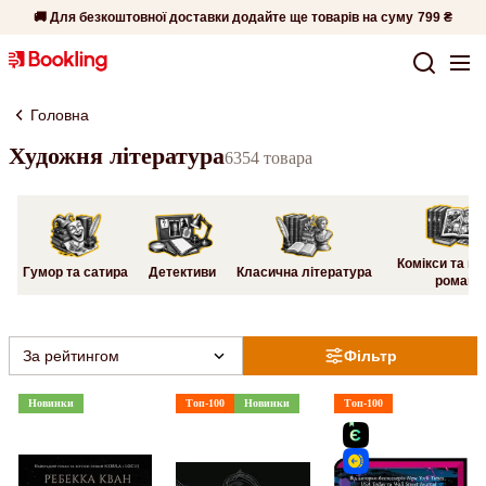
🚚 Для безкоштовної доставки додайте ще товарів на суму
799 ₴
Головна
Художня література
6354 товара
Комікси та гр
Гумор та сатира
Детективи
Класична література
романи
За рейтингом
Фільтр
Новинки
Топ-100
Новинки
Топ-100