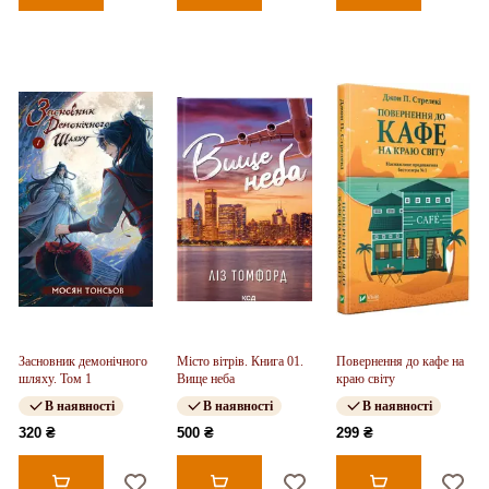
Засновник демонічного
Місто вітрів. Книга 01.
Повернення до кафе на
шляху. Том 1
Вище неба
краю світу
В наявності
В наявності
В наявності
320 ₴
500 ₴
299 ₴