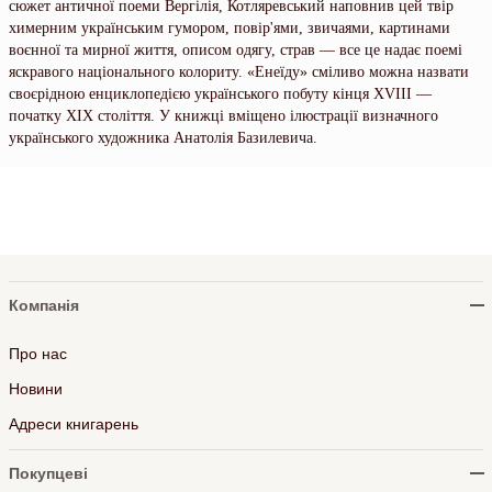
сюжет античної поеми Вергілія, Котляревський наповнив цей твір
химерним українським гумором, повір'ями, звичаями, картинами
воєнної та мирної життя, описом одягу, страв — все це надає поемі
яскравого національного колориту. «Енеїду» сміливо можна назвати
своєрідною енциклопедією українського побуту кінця ХVІІІ —
початку ХІХ століття. У книжці вміщено ілюстрації визначного
українського художника Анатолія Базилевича.
Компанія
Про нас
Новини
Адреси книгарень
Покупцеві