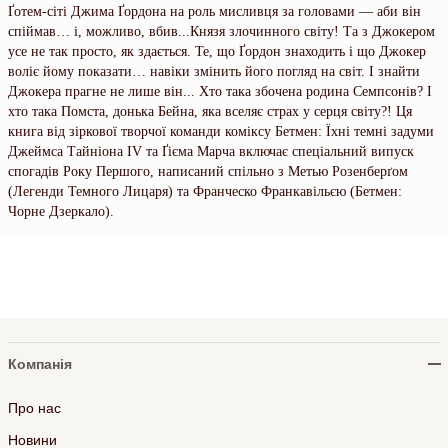
Ґотем-сіті Джима Ґордона на роль мисливця за головами — аби він
спіймав… і, можливо, вбив...Князя злочинного світу! Та з Джокером
усе не так просто, як здається. Те, що Ґордон знаходить і що Джокер
воліє йому показати… навіки змінить його погляд на світ. І знайти
Джокера прагне не лише він... Хто така збочена родина Семпсонів? І
хто така Помста, донька Бейна, яка вселяє страх у серця світу?! Ця
книга від зіркової творчої команди коміксу Бетмен: Їхні темні задуми
Джеймса Тайніона IV та Ґієма Марча включає спеціальний випуск
спогадів Року Першого, написаний спільно з Метью Розенберґом
(Легенди Темного Лицаря) та Франческо Франкавільєю (Бетмен:
Чорне Дзеркало).
Компанія
Про нас
Новини