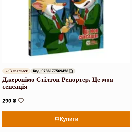
В наявності
Код: 9786177569458
Джеронімо Стілтон Репортер. Це моя
сенсація
290 ₴
Купити