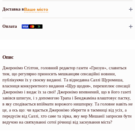
Доставка в
Ваше місто
Оплата
Опис
Джеронімо Стілтон, головний редактор газети «Гризун», славиться
тим, що регулярно приносить мешканцям сенсаційні новини,
публікуючи їх у своєму виданні. Та віднедавна Саллі Щуромиша,
власниця конкурентного видання «Щур щодня», перехоплює сенсації
Джеронімо і видає їх за свої! Джеронімо впевнений, що в його газеті
завівся шпигун, і з допомогою Трапа і Бенджаміна влаштовує пастку,
в яку сподівається впіймати ворожого нишпорку. Та головне навіть не
це, а ось що: чи вдасться Джеронімо зберегти в таємниці від усіх, а
передусім від Саллі, хто саме та зірка, яку мер Мишанії запросив бути
ведучою на святкуванні сотої річниці від заснування міста?