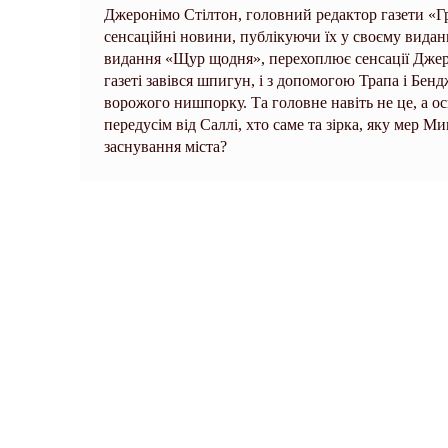
Джеронімо Стілтон, головний редактор газети «Г
сенсаційні новини, публікуючи їх у своєму вида
видання «Щур щодня», перехоплює сенсації Джеро
газеті завівся шпигун, і з допомогою Трапа і Бен
ворожого нишпорку. Та головне навіть не це, а ос
передусім від Саллі, хто саме та зірка, яку мер М
заснування міста?