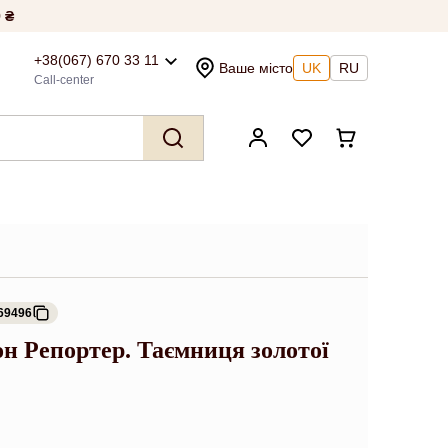
 ₴
+38(067) 670 33 11
Ваше місто
UK
RU
Call-center
69496
н Репортер. Таємниця золотої