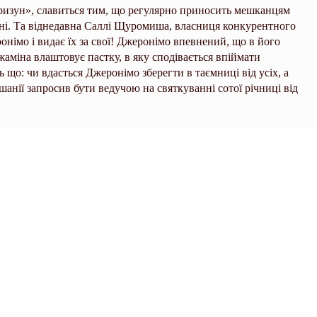
ризун», славиться тим, що регулярно приносить мешканцям
нні. Та віднедавна Саллі Щуромиша, власниця конкурентного
німо і видає їх за свої! Джеронімо впевнений, що в його
джаміна влаштовує пастку, в яку сподівається впіймати
ь що: чи вдасться Джеронімо зберегти в таємниці від усіх, а
ишанії запросив бути ведучою на святкуванні сотої річниці від