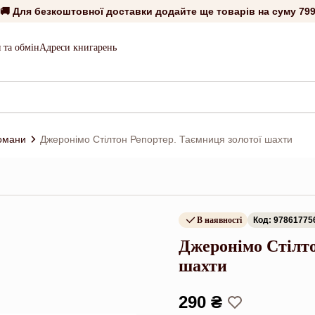
🚚 Для безкоштовної доставки додайте ще товарів на суму
799
 та обмін
Адреси книгарень
романи
Джеронімо Стілтон Репортер. Таємниця золотої шахти
В наявності
Код: 97861775
Джеронімо Стілто
шахти
290 ₴