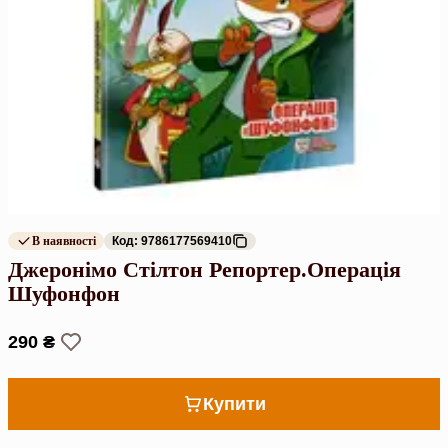
В наявності
Код: 9786177569410
Джеронімо Стілтон Репортер.Операція
Шуфонфон
290 ₴
Купити