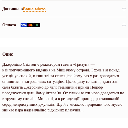
Доставка в
Ваше місто
Оплата
Опис
Джеронімо Стілтон є редактором газети «Гризун» —
найпопулярнішого видання на Мишачому острові. І хоча він понад
усе цінує спокій, в гонитві за сенсацією йому раз у раз доводиться
опинятися в загрозливих ситуаціях. Цього разу сенсація, здається,
сама біжить Джеронімо до лап: таємничий принц Недобр
погоджується дати йому інтерв’ю. От тільки взяти його доведеться не
в зручному готелі в Мишанії, а в резиденції принца, розташованій
серед неприступних джунглів. Ще й з міського природничого музею
зникає пара надзвичайно рідкісних плазунів...