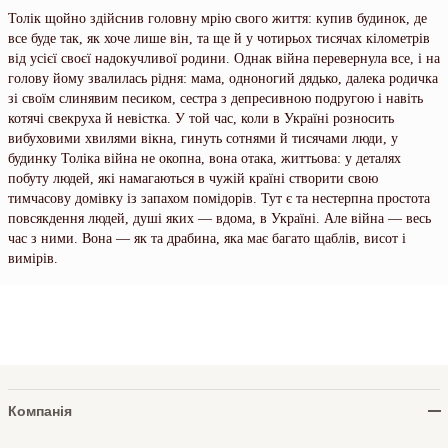
Толік щойно здійснив головну мрію свого життя: купив будинок, де
все буде так, як хоче лише він, та ще й у чотирьох тисячах кілометрів
від усієї своєї надокучливої родини. Однак війна перевернула все, і на
голову йому звалилась рідня: мама, одноногий дядько, далека родичка
зі своїм слинявим песиком, сестра з депресивною подругою і навіть
котячі свекруха й невістка. У той час, коли в Україні розносить
вибуховими хвилями вікна, гинуть сотнями й тисячами люди, у
будинку Толіка війна не окопна, вона отака, життьова: у деталях
побуту людей, які намагаються в чужій країні створити свою
тимчасову домівку із запахом помідорів. Тут є та нестерпна простота
повсякдення людей, душі яких — вдома, в Україні. Але війна — весь
час з ними. Вона — як та драбина, яка має багато щаблів, висот і
вимірів.
Компанія