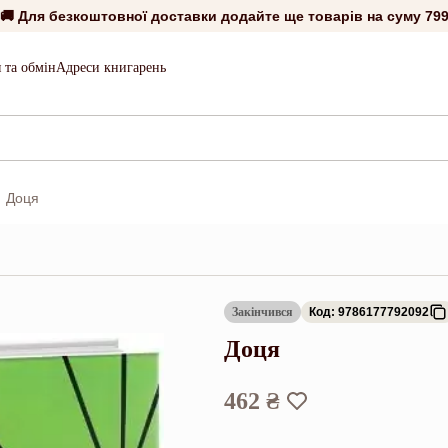
🚚 Для безкоштовної доставки додайте ще товарів на суму
799
 та обмін
Адреси книгарень
Доця
Закінчився
Код: 9786177792092
Доця
462 ₴