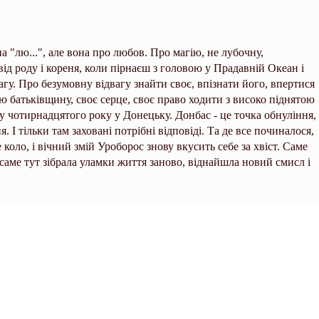
 "лю...", але вона про любов. Про магію, не лубочну,
від роду і кореня, коли пірнаєш з головою у Прадавній Океан і
агу. Про безумовну відвагу знайти своє, впізнати його, впертися
ою батьківщину, своє серце, своє право ходити з високо піднятою
у чотирнадцятого року у Донецьку. Донбас - це точка обнуління,
 І тільки там заховані потрібні відповіді. Та де все починалося,
 коло, і вічний змій Уроборос знову вкусить себе за хвіст. Саме
 і саме тут зібрала уламки життя заново, віднайшла новий смисл і