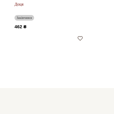
Доця
Закінчився
462 ₴