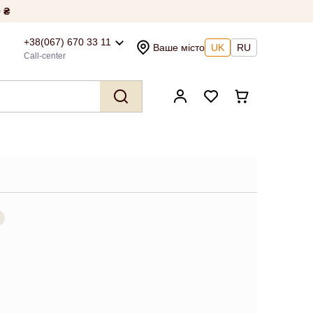
 ₴
+38(067) 670 33 11
Ваше місто
UK
RU
Call-center