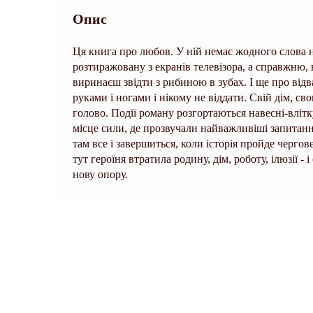
Опис
Ця книга про любов. У ній немає жодного слова на
розтиражовану з екранів телевізора, а справжню, 
виринаєш звідти з рибиною в зубах. І ще про відв
руками і ногами і нікому не віддати. Свій дім, св
голово. Події роману розгортаються навесні-влітк
місце сили, де прозвучали найважливіші запитання.
там все і завершиться, коли історія пройде чергове
тут героїня втратила родину, дім, роботу, ілюзії -
нову опору.