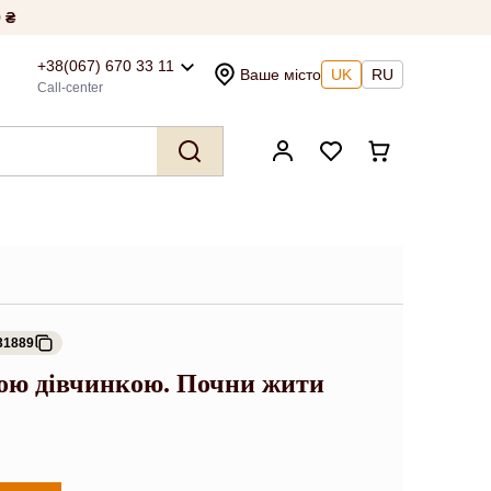
 ₴
+38(067) 670 33 11
Ваше місто
UK
RU
Call-center
31889
ною дівчинкою. Почни жити