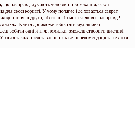
, що насправді думають чоловіки про кохання, секс і
я для своєї користі. У чому полягає і де ховається секрет
жодна твоя подруга, ніхто не зізнається, як все насправді!
помилках! Книга допоможе тобі стати мудрішою і
удеш робити одні й ті ж помилки, зможеш створити щасливі
У книзі також представлені практичні рекомендації та техніки