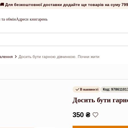
🚚 Для безкоштовної доставки додайте ще товарів на суму
799
 та обмін
Адреси книгарень
алення
Досить бути гарною дівчинкою. Почни жити
В наявності
Код: 97861101
Досить бути гар
350 ₴