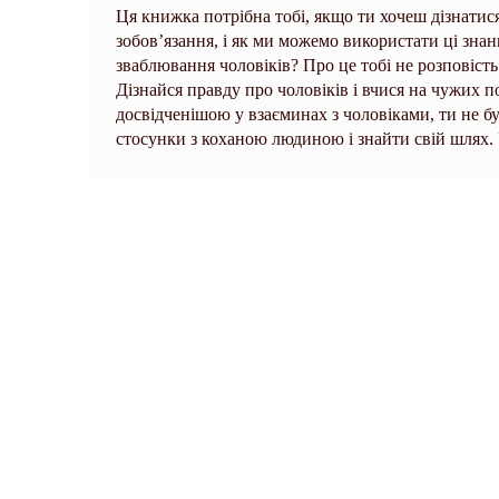
Ця книжка потрібна тобі, якщо ти хочеш дізнатися
зобов’язання, і як ми можемо використати ці знанн
зваблювання чоловіків? Про це тобі не розповість 
Дізнайся правду про чоловіків і вчися на чужих 
досвідченішою у взаєминах з чоловіками, ти не б
стосунки з коханою людиною і знайти свій шлях. 