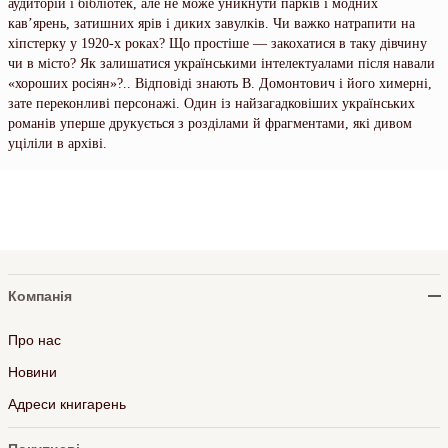
аудиторій і бібліотек, але не може уникнути парків і модних
кав’ярень, затишних ярів і диких завулків. Чи важко натрапити на
хіпстерку у 1920-х роках? Що простіше — закохатися в таку дівчину
чи в місто? Як залишатися українськими інтелектуалами після навали
«хороших росіян»?.. Відповіді знають В. Домонтович і його химерні,
зате переконливі персонажі. Один із найзагадковіших українських
романів уперше друкується з розділами й фрагментами, які дивом
уціліли в архіві.
Компанія
Про нас
Новини
Адреси книгарень