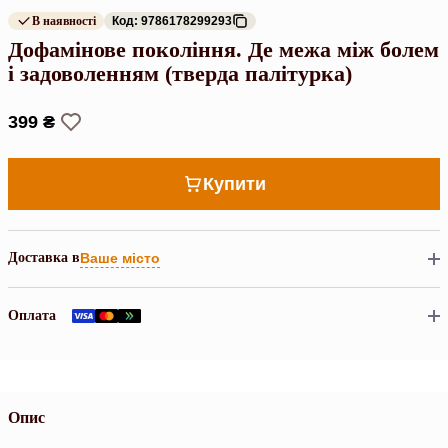
В наявності
Код: 9786178299293
Дофамінове покоління. Де межа між болем
і задоволенням (тверда палітурка)
399 ₴
Купити
Доставка в
Ваше місто
Оплата
Опис