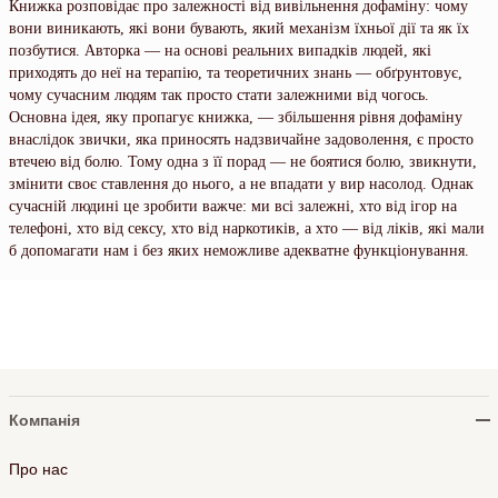
Книжка розповідає про залежності від вивільнення дофаміну: чому
вони виникають, які вони бувають, який механізм їхньої дії та як їх
позбутися. Авторка — на основі реальних випадків людей, які
приходять до неї на терапію, та теоретичних знань — обґрунтовує,
чому сучасним людям так просто стати залежними від чогось.
Основна ідея, яку пропагує книжка, — збільшення рівня дофаміну
внаслідок звички, яка приносять надзвичайне задоволення, є просто
втечею від болю. Тому одна з її порад — не боятися болю, звикнути,
змінити своє ставлення до нього, а не впадати у вир насолод. Однак
сучасній людині це зробити важче: ми всі залежні, хто від ігор на
телефоні, хто від сексу, хто від наркотиків, а хто — від ліків, які мали
б допомагати нам і без яких неможливе адекватне функціонування.
Компанія
Про нас