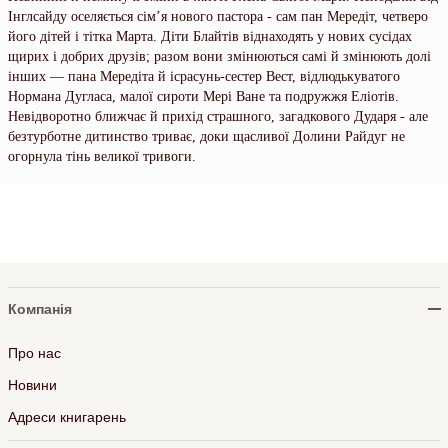
Інглсайду оселяється сім’я нового пастора - сам пан Мередіт, четверо
його дітей і тітка Марта. Діти Блайтів віднаходять у нових сусідах
щирих і добрих друзів; разом вони змінюються самі й змінюють долі
інших — пана Мередіта й ісрасунь-сестер Вест, відлюдькуватого
Нормана Дугласа, малої сироти Мері Ване та подружжя Еліотів.
Невідворотно ближчає й прихід страшного, загадкового Дударя - але
безтурботне дитинство триває, доки щасливої Долини Райдуг не
огорнула тінь великої тривоги.
Компанія
Про нас
Новини
Адреси книгарень