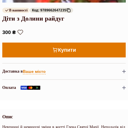
В наявності
Код: 9789662647235
Діти з Долини райдуг
300 ₴
Купити
Доставка в
Ваше місто
Оплата
Опис
Невпинні й неминучі зміни в житті Глена Святої Марії. Неподалік від