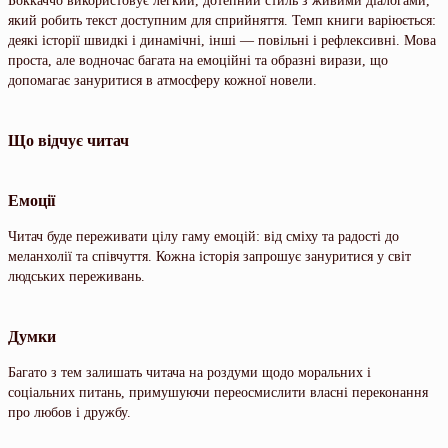
Боккаччо використовує легкий, дотепний стиль з живими діалогами,
який робить текст доступним для сприйняття. Темп книги варіюється:
деякі історії швидкі і динамічні, інші — повільні і рефлексивні. Мова
проста, але водночас багата на емоційні та образні вирази, що
допомагає зануритися в атмосферу кожної новели.
Що відчує читач
Емоції
Читач буде переживати цілу гаму емоцій: від сміху та радості до
меланхолії та співчуття. Кожна історія запрошує зануритися у світ
людських переживань.
Думки
Багато з тем залишать читача на роздуми щодо моральних і
соціальних питань, примушуючи переосмислити власні переконання
про любов і дружбу.