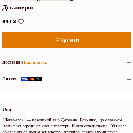
Декамерон
690 ₴
Купити
Доставка в
Ваше місто
Оплата
Опис
"Декамерон" — класичний твір Джованні Боккаччо, що є зразком
італійської середньовічної літератури. Книга складається з 100 новел,
об'єднаних спільним контекстом: протягом епідемії чуми група