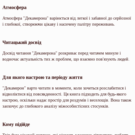
Атмосфера
Атмосфера "Декамерона" варіюється від легкої і забавної до серйозної
і глибокої, створюючи цікаву і насичену палітру переживань.
Читацький досвід
Досвід читання "Декамерона" розкриває перед читачем минуле і
водночас актуальність тих ж проблем, що взаємно пов'язують людей.
Для якого настрою та періоду життя
"Декамерон" варто читати в моменти, коли хочеться розслабитися і
відволіктися від повсякденності. Ця книга підходить для будь-якого
настрою, оскільки надає простір для роздумів і веселощів. Вона також
заохочує до глибокого аналізу міжособистісних стосунків.
Кому підійде