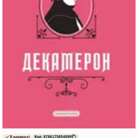
В наявності
Код: 9786175854099