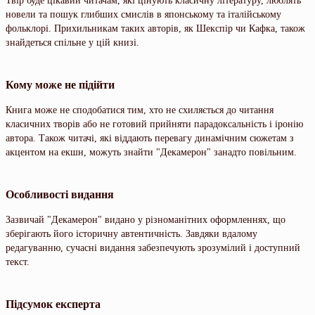
Твір буде цікавий читачам, які цінують класичну літературу, люблять
новели та пошук глибших смислів в японському та італійському
фольклорі. Прихильникам таких авторів, як Шекспір чи Кафка, також
знайдеться спільне у цій книзі.
Кому може не підійти
Книга може не сподобатися тим, хто не схиляється до читання
класичних творів або не готовий прийняти парадоксальність і іронію
автора. Також читачі, які віддають перевагу динамічним сюжетам з
акцентом на екшн, можуть знайти "Декамерон" занадто повільним.
Особливості видання
Зазвичай "Декамерон" видано у різноманітних оформленнях, що
зберігають його історичну автентичність. Завдяки вдалому
редагуванню, сучасні видання забезпечують зрозумілий і доступний
текст.
Підсумок експерта