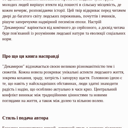
молодих людей вирішує втекти від пошесті в сільську місцевість, де
кожен вечеряє, розповідаючи історії. Цей твір відкриває перед читачем
двері до багатого світу людських переживань, почуттів і вчинків,
рішуче заперечуючи надмірний песимізм епохи. Настрій
"Декамерона" варіюється від комічного до серйозного, а досвід читача
буде пов'язаний із розумінням людської натури та еволюції соціальних
норм.
Про що ця книга насправді
"Декамерон" відзначається своєю великою різноманітністю тем і
сюжетів. Кожна новела розкриває унікальні аспекти людського життя,
зокрема кохання, зраду, хитрість і запоруку щастя. Головною ідеєю є
те, що навіть у найскладніших обставинах, люди здатні знаходити
радість і надію, що особливо актуально в часи криз. Центральний
конфлікт виникає між традиційними цінностями та новими
поглядами на життя, а також між долею та вільною волею.
Стиль і подача автора