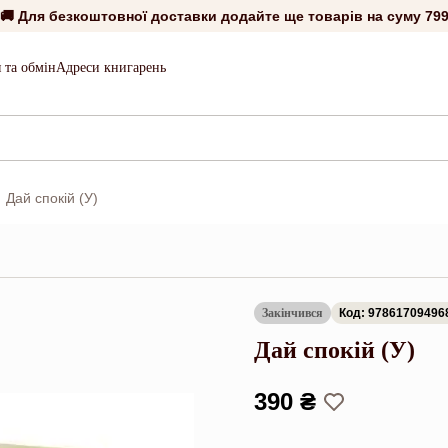
🚚 Для безкоштовної доставки додайте ще товарів на суму
799
 та обмін
Адреси книгарень
Дай спокій (У)
Закінчився
Код: 97861709496
Дай спокій (У)
390 ₴