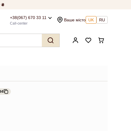
 ₴
+38(067) 670 33 11
Ваше місто
UK
RU
Call-center
84