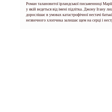
Роман талановитої ірландської письменниці Марі
у якій ведеться від імені підлітка. Джону Ігану л
дорослішає в умовах катастрофічної нестачі батькі
незвичного хлопчика залишає щем на серці і нес