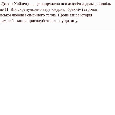
ї Джоан Хайленд — це напружена психологічна драма, оповідь
ише 11. Він скрупульозно веде «журнал брехні» і стрімко
вської любові і сімейного тепла. Пронизлива історія
тримне бажання приголубити власну дитину.