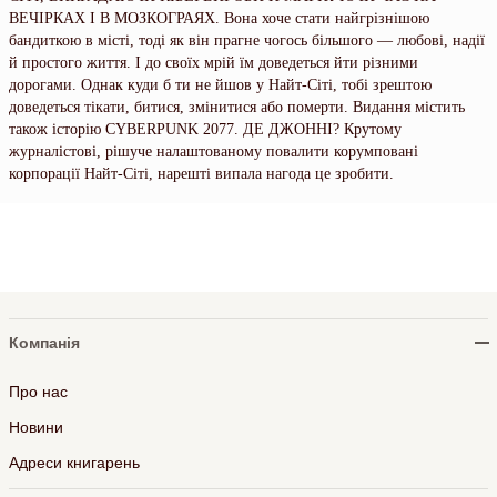
ВЕЧІРКАХ І В МОЗКОГРАЯХ. Вона хоче стати найгрізнішою
бандиткою в місті, тоді як він прагне чогось більшого — любові, надії
й простого життя. І до своїх мрій їм доведеться йти різними
дорогами. Однак куди б ти не йшов у Найт-Сіті, тобі зрештою
доведеться тікати, битися, змінитися або померти. Видання містить
також історію CYBERPUNK 2077. ДЕ ДЖОННІ? Крутому
журналістові, рішуче налаштованому повалити корумповані
корпорації Найт-Сіті, нарешті випала нагода це зробити.
Компанія
Про нас
Новини
Адреси книгарень