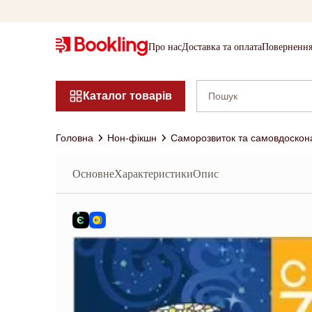
Про нас
Доставка та оплата
Повернення
Каталог товарів
Головна
Нон-фікшн
Саморозвиток та самовдоскон
Основне
Характеристики
Опис