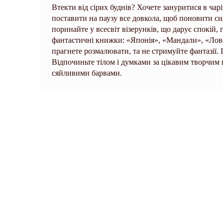
Втекти від сірих буднів? Хочете зануритися в ча
поставити на паузу все довкола, щоб поновити сил
поринайте у всесвіт візерунків, що дарує спокій,
фантастичні книжки: «Японія», «Мандали», «Ловец
прагнете розмалювати, та не стримуйте фантазії. 
Відпочиньте тілом і думками за цікавим творчим 
сяйливими барвами.