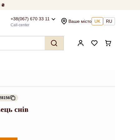
 ₴
+38(067) 670 33 11
Ваше місто
UK
RU
Call-center
28156
ець снів