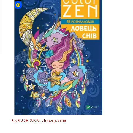
COLOR ZEN. Ловець снів