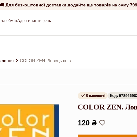
🚚 Для безкоштовної доставки додайте ще товарів на суму
799
 та обмін
Адреси книгарень
алення
COLOR ZEN. Ловець снів
В наявності
Код: 97896698
COLOR ZEN. Лов
120 ₴