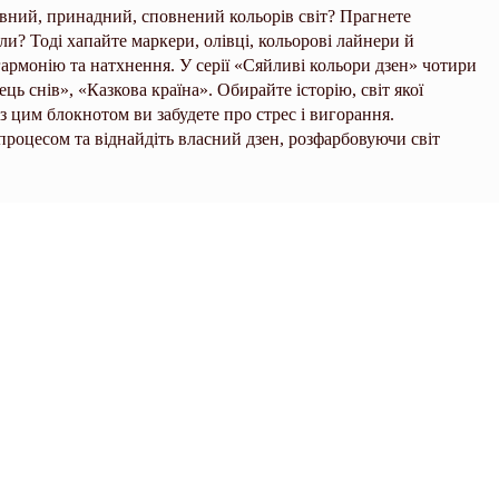
рівний, принадний, сповнений кольорів світ? Прагнете
и? Тоді хапайте маркери, олівці, кольорові лайнери й
 гармонію та натхнення. У серії «Сяйливі кольори дзен» чотири
ь снів», «Казкова країна». Обирайте історію, світ якої
Із цим блокнотом ви забудете про стрес і вигорання.
процесом та віднайдіть власний дзен, розфарбовуючи світ