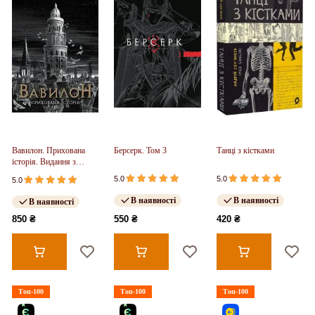
Вавилон. Прихована
Берсерк. Том 3
Танці з кістками
історія. Видання з
ілюстрованим зрізом
5.0
5.0
5.0
(у)
В наявності
В наявності
В наявності
850 ₴
550 ₴
420 ₴
Топ-100
Топ-100
Топ-100