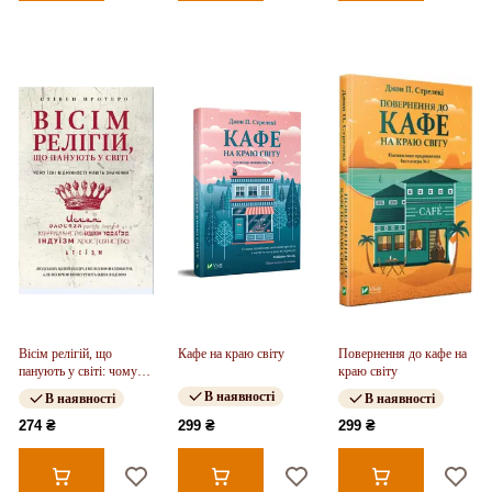
Вісім релігій, що
Кафе на краю світу
Повернення до кафе на
панують у світі: чому
краю світу
їхні відмінності мають
В наявності
В наявності
В наявності
значення
274 ₴
299 ₴
299 ₴