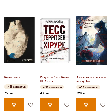
Книга Еміля
Ріццолі та Айлз. Книга
Засновник демонічного
01. Хірург
шляху. Том 1
В наявності
В наявності
В наявності
750 ₴
430 ₴
320 ₴