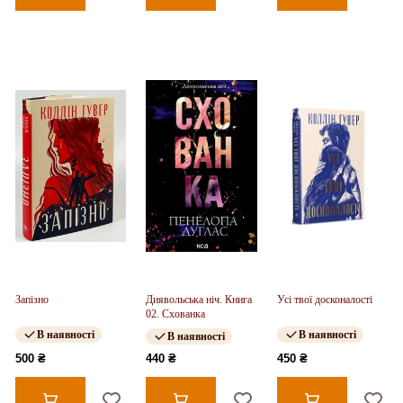
Запізно
Диявольська ніч. Книга
Усі твої досконалості
02. Схованка
В наявності
В наявності
В наявності
500 ₴
440 ₴
450 ₴