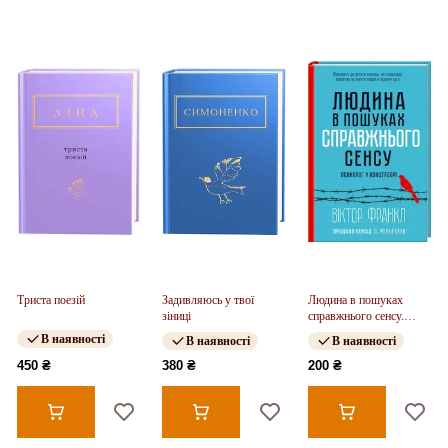
Триста поезій
Задивляюсь у твої
Людина в пошуках
зіниці
справжнього сенсу.
Психолог у концтаборі
В наявності
В наявності
В наявності
450 ₴
380 ₴
200 ₴