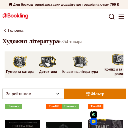
🚚 Для безкоштовної доставки додайте ще товарів на суму
799 ₴
Головна
Художня література
6354 товара
Комікси та гр
Гумор та сатира
Детективи
Класична література
романи
За рейтингом
Фільтр
Новинки
Топ-100
Новинки
Топ-100