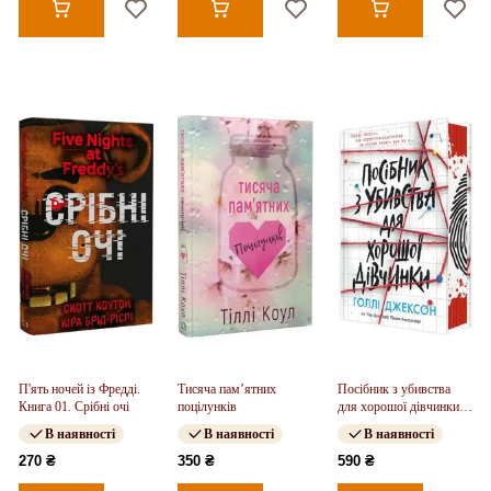
П'ять ночей із Фредді.
Тисяча пам’ятних
Посібник з убивства
Книга 01. Срібні очі
поцілунків
для хорошої дівчинки.
Книга 01
В наявності
В наявності
В наявності
270 ₴
350 ₴
590 ₴