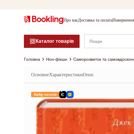
Про нас
Доставка та оплата
Повернення
Каталог товарів
Головна
Нон-фікшн
Саморозвиток та самовдоскон
Основне
Характеристики
Опис
Вибір читачів