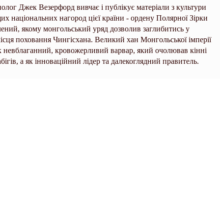
полог Джек Везерфорд вивчає і публікує матеріали з культури
ищих національних нагород цієї країни - ордену Полярної Зірки
чений, якому монгольський уряд дозволив заглибитись у
місця поховання Чингісхана. Великий хан Монгольської імперії
 як невблаганний, кровожерливий варвар, який очолював кінні
бігів, а як інноваційний лідер та далекоглядний правитель.