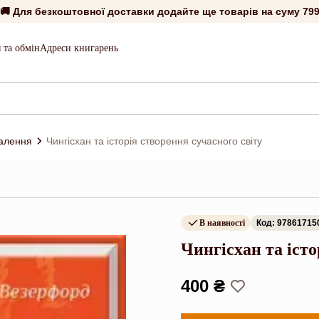
🚚 Для безкоштовної доставки додайте ще товарів на суму
799
 та обмін
Адреси книгарень
алення
Чингісхан та історія створення сучасного світу
В наявності
Код: 97861715
Чингісхан та істо
400 ₴