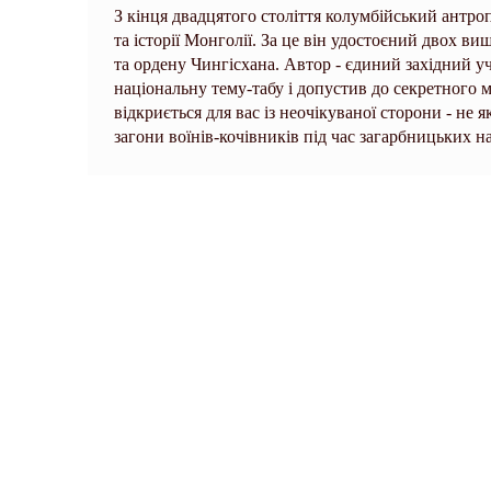
З кінця двадцятого століття колумбійський антро
та історії Монголії. За це він удостоєний двох в
та ордену Чингісхана. Автор - єдиний західний у
національну тему-табу і допустив до секретного 
відкриється для вас із неочікуваної сторони - не
загони воїнів-кочівників під час загарбницьких на