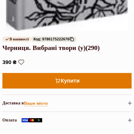
В наявності
Код: 9786175222676
Черниця. Вибрані твори (у)(290)
390 ₴
Купити
Доставка в
Ваше місто
Оплата