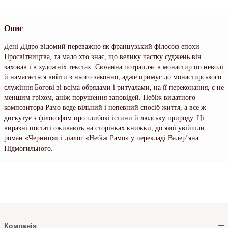
Опис
Дені Дідро відомий переважно як французький філософ епохи
Просвітництва, та мало хто знає, що велику частку суджень він
заховав і в художніх текстах. Сюзанна потрапляє в монастир по неволі
й намагається вийти з нього законно, адже примус до монастирського
служіння Богові зі всіма обрядами і ритуалами, на її переконання, є не
меншим гріхом, аніж порушення заповідей. Небіж видатного
композитора Рамо веде вільний і непевний спосіб життя, а все ж
дискутує з філософом про глибокі істини й людську природу. Ці
виразні постаті оживають на сторінках книжки, до якої увійшли
роман «Черниця» і діалог «Небіж Рамо» у перекладі Валер’яна
Підмогильного.
Компанія