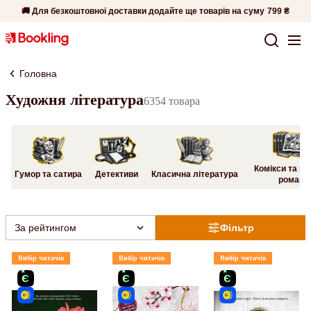
🚚 Для безкоштовної доставки додайте ще товарів на суму
799 ₴
Головна
Художня література
6354 товара
Комікси та гр
Гумор та сатира
Детективи
Класична література
романи
За рейтингом
Фільтр
Вибір читачів
Вибір читачів
Вибір читачів