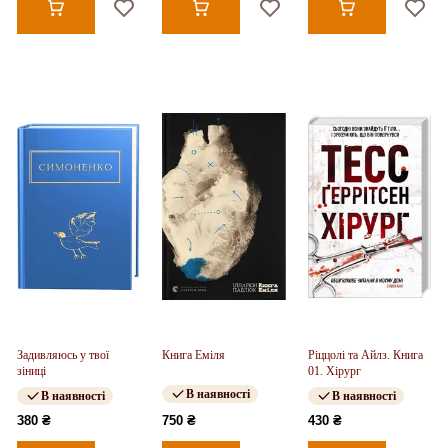
Задивляюсь у твої
Книга Еміля
Ріццолі та Айлз. Книга
зіниці
01. Хірург
В наявності
В наявності
В наявності
380 ₴
750 ₴
430 ₴