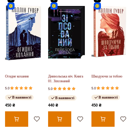
Огидне кохання
Диявольська ніч. Книга
Шкодуючи за тобою
01. Зіпсований
5.0
5.0
5.0
В наявності
В наявності
В наявності
450 ₴
440 ₴
450 ₴