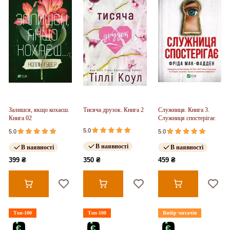
Залишся, якщо кохаєш.
Тисяча друзок. Книга 2
Служниця. Книга 3.
Книга 02
Служниця спостерігає
5.0
5.0
5.0
В наявності
В наявності
В наявності
399 ₴
350 ₴
459 ₴
Топ-100
Топ-100
Вибір читачів