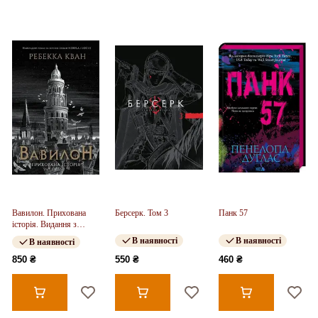
Вавилон. Прихована
Берсерк. Том 3
Панк 57
історія. Видання з
ілюстрованим зрізом
В наявності
В наявності
В наявності
(у)
850 ₴
550 ₴
460 ₴