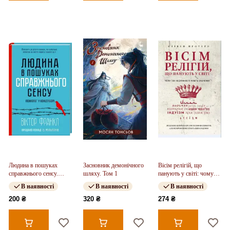
Людина в пошуках
Засновник демонічного
Вісім релігій, що
справжнього сенсу.
шляху. Том 1
панують у світі: чому
Психолог у концтаборі
їхні відмінності мають
В наявності
В наявності
В наявності
значення
200 ₴
320 ₴
274 ₴