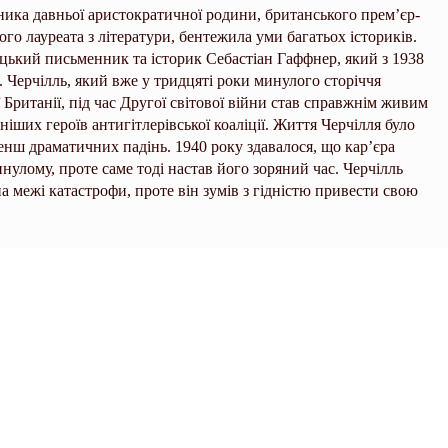
ника давньої аристократичної родини, британського прем’єр-
кого лауреата з літератури, бентежила уми багатьох істориків.
цький письменник та історик Себастіан Гаффнер, який з 1938
. Черчілль, який вже у тридцяті роки минулого сторіччя
ританії, під час Другої світової війни став справжнім живим
ших героїв антигітлерівської коаліції. Життя Черчілля було
енш драматичних падінь. 1940 року здавалося, що кар’єра
нулому, проте саме тоді настав його зоряний час. Черчілль
а межі катастрофи, проте він зумів з гідністю привести свою