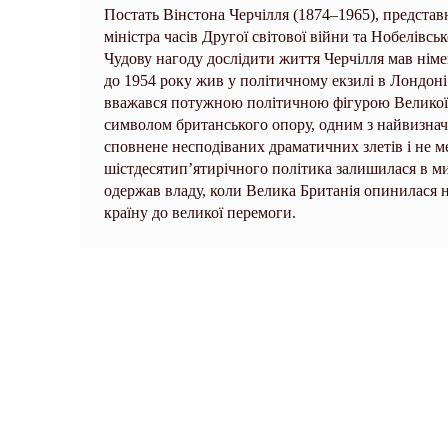
Постать Вінстона Черчілля (1874–1965), представ
міністра часів Другої світової війни та Нобелівсь
Чудову нагоду дослідити життя Черчілля мав німе
до 1954 року жив у політичному екзилі в Лондоні
вважався потужною політичною фігурою Великої Б
символом британського опору, одним з найвизначні
сповнене несподіваних драматичних злетів і не м
шістдесятип’ятирічного політика залишилася в ми
одержав владу, коли Велика Британія опинилася н
країну до великої перемоги.