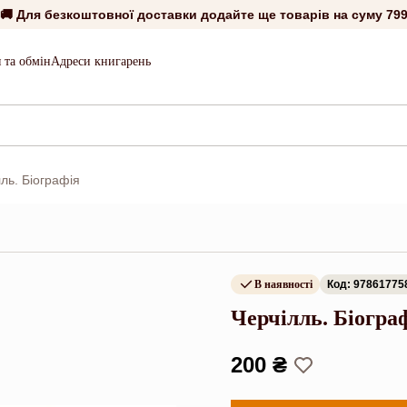
🚚 Для безкоштовної доставки додайте ще товарів на суму
799
 та обмін
Адреси книгарень
ль. Біографія
В наявності
Код: 97861775
Черчілль. Біогра
200 ₴