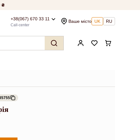
 ₴
+38(067) 670 33 11
Ваше місто
UK
RU
Call-center
85755
фія