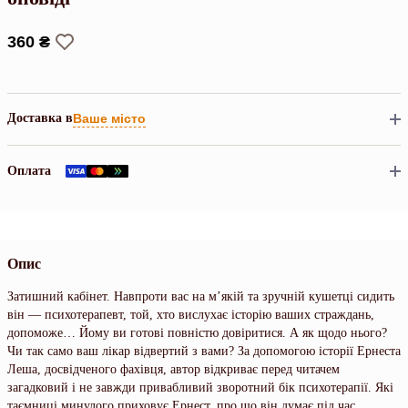
360 ₴
Доставка в
Ваше місто
Оплата
Опис
Затишний кабінет. Навпроти вас на м’якій та зручній кушетці сидить
він — психотерапевт, той, хто вислухає історію ваших страждань,
допоможе… Йому ви готові повністю довіритися. А як щодо нього?
Чи так само ваш лікар відвертий з вами? За допомогою історії Ернеста
Леша, досвідченого фахівця, автор відкриває перед читачем
загадковий і не завжди привабливий зворотний бік психотерапії. Які
таємниці минулого приховує Ернест, про що він думає під час