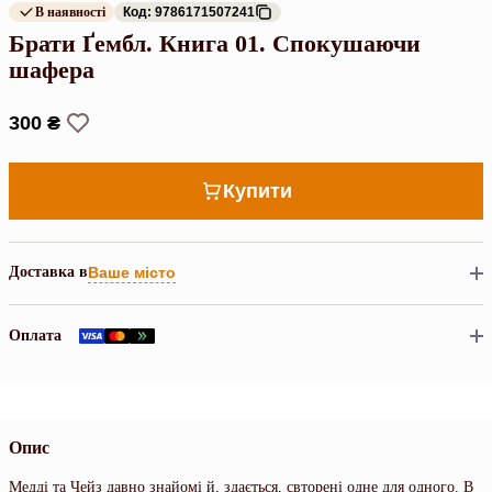
В наявності
Код: 9786171507241
Брати Ґембл. Книга 01. Спокушаючи
шафера
300 ₴
Купити
Доставка в
Ваше місто
Оплата
Опис
Медді та Чейз давно знайомі й, здається, свторені одне для одного. В