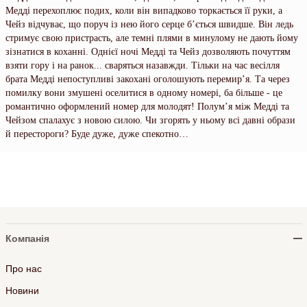
Медді перехоплює подих, коли він випадково торкається її руки, а
Чейз відчуває, що поруч із нею його серце б’ється швидше. Він ледь
стримує свою пристрасть, але темні плями в минулому не дають йому
зізнатися в коханні. Однієї ночі Медді та Чейз дозволяють почуттям
взяти гору і на ранок... сваряться назавжди. Тільки на час весілля
брата Медді непоступливі закохані оголошують перемир’я. Та через
помилку вони змушені оселитися в одному номері, ба більше - це
романтично оформлений номер для молодят! Полум’я між Медді та
Чейзом спалахує з новою силою. Чи згорять у ньому всі давні образи
й перестороги? Буде дуже, дуже спекотно…
Компанія
Про нас
Новини