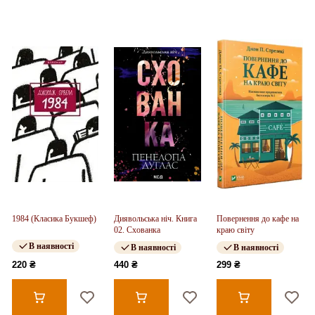
1984 (Класика Букшеф)
Диявольська ніч. Книга
Повернення до кафе на
02. Схованка
краю світу
В наявності
В наявності
В наявності
220 ₴
440 ₴
299 ₴