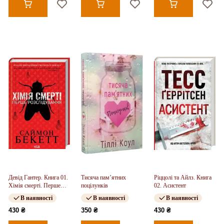
Девід Гантер. Книга 01.
Тисяча пам’ятних
Ріццолі та Айлз. Книга
Хімія смерті. Перше
поцілунків
02. Асистент
розслідування
В наявності
В наявності
В наявності
430 ₴
350 ₴
430 ₴