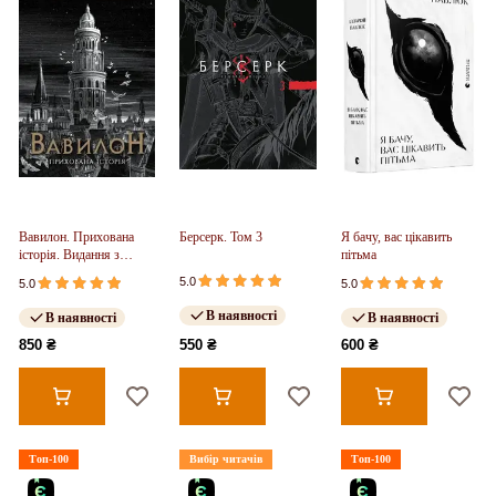
Вавилон. Прихована
Берсерк. Том 3
Я бачу, вас цікавить
історія. Видання з
пітьма
ілюстрованим зрізом
5.0
5.0
5.0
(у)
В наявності
В наявності
В наявності
850 ₴
550 ₴
600 ₴
Топ-100
Вибір читачів
Топ-100