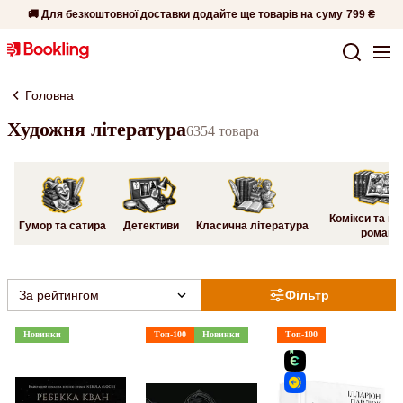
🚚 Для безкоштовної доставки додайте ще товарів на суму
799 ₴
Головна
Художня література
6354 товара
Комікси та гр
Гумор та сатира
Детективи
Класична література
романи
За рейтингом
Фільтр
Новинки
Топ-100
Новинки
Топ-100