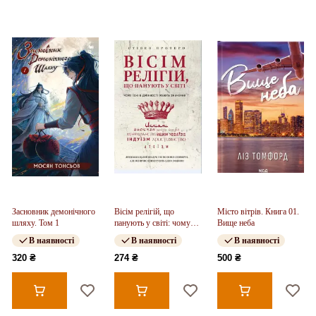
Засновник демонічного
Вісім релігій, що
Місто вітрів. Книга 01.
шляху. Том 1
панують у світі: чому
Вище неба
їхні відмінності мають
В наявності
В наявності
В наявності
значення
320 ₴
274 ₴
500 ₴