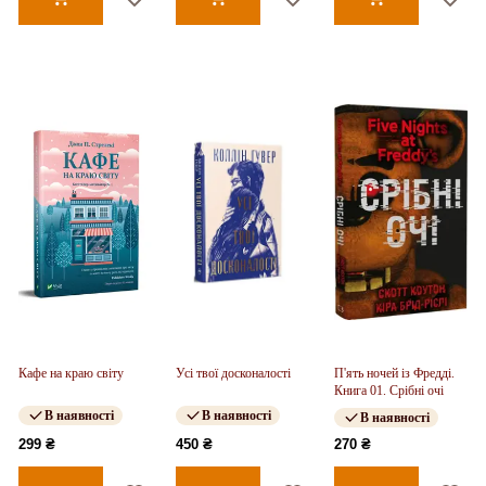
Кафе на краю світу
Усі твої досконалості
П'ять ночей із Фредді.
Книга 01. Срібні очі
В наявності
В наявності
В наявності
299 ₴
450 ₴
270 ₴