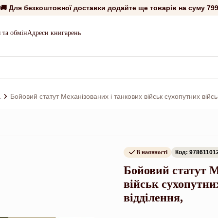
🚚 Для безкоштовної доставки додайте ще товарів на суму
799
 та обмін
Адреси книгарень
а
Бойовий статут Механізованих і танкових військ сухопутних війсь
В наявності
Код: 97861101
Бойовий статут М
військ сухопутних
відділення,