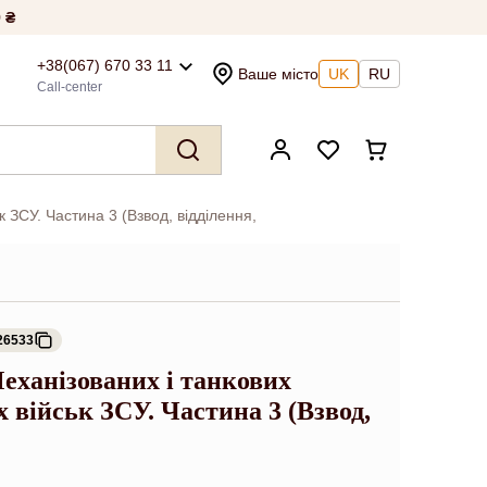
 ₴
+38(067) 670 33 11
Ваше місто
UK
RU
Call-center
к ЗСУ. Частина 3 (Взвод, відділення,
26533
еханізованих і танкових
 військ ЗСУ. Частина 3 (Взвод,