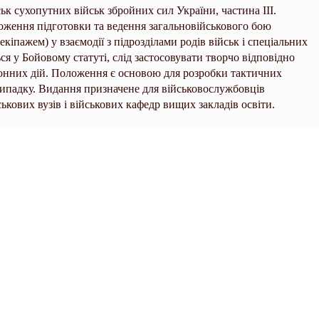
ьк сухопутних військ збройних сил України, частина III.
ложення підготовки та ведення загальновійськового бою
кіпажем) у взаємодії з підрозділами родів військ і спеціальних
ся у Бойовому статуті, слід застосовувати творчо відповідно
онних дій. Положення є основою для розробки тактичних
випадку. Видання призначене для військовослужбовців
ькових вузів і військових кафедр вищих закладів освіти.