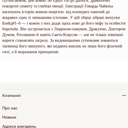
Ґуґґенгаймом, цей комікс об’єднує гострі діалоги, драматичні
повороти сюжету та глибокі емоції. Ілюстрації Говарда Чайкіна
насичують історію живою енергією: від похмурих панелей до
яскравих сцен зі змішаними істотами. У цій збірці зібрані випуски
Блейд#1–6 — і кожен з них додає щось нове до його міфу та особистої
боротьби. Він зустрічається з Людиною‑павуком, Дракулою, Доктором
Думом, Росомахою й навіть Санта‑Клаусом — але не тільки зовнішні
вороги становлять загрозу. За видовищними сутичками ховаються
таємниці його минулого, які кидають виклик не лише його фізичній
силі, а й моральним принципам.
Компанія
Про нас
Новини
Адреси книгарень