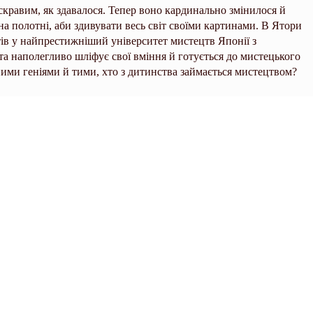
скравим, як здавалося. Тепер воно кардинально змінилося й
на полотні, аби здивувати весь світ своїми картинами. В Ятори
тів у найпрестижніший університет мистецтв Японії з
а наполегливо шліфує свої вміння й готується до мистецького
ними геніями й тими, хто з дитинства займається мистецтвом?