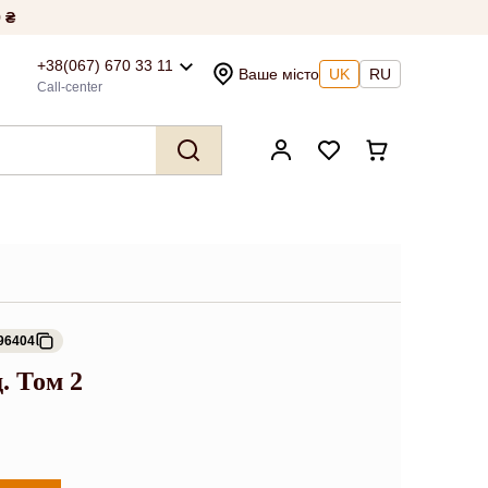
 ₴
+38(067) 670 33 11
Ваше місто
UK
RU
Call-center
96404
. Том 2