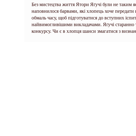
Без мистецтва життя Ятори Яґучі були не таким я
наповнилося барвами, які хлопець хоче передати 
обмаль часу, щоб підготуватися до вступних іспи
найвимогливішими викладачами. Яґучі старанно т
конкурсу. Чи є в хлопця шанси змагатися з визна