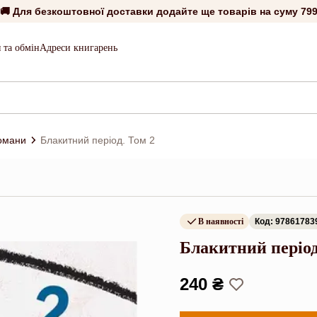
🚚 Для безкоштовної доставки додайте ще товарів на суму
799
 та обмін
Адреси книгарень
романи
Блакитний період. Том 2
В наявності
Код: 97861783
Блакитний період
240 ₴