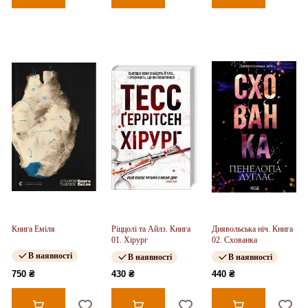
Книга Еміля
Ріццолі та Айлз. Книга
Диявольська ніч. Книга
01. Хірург
02. Схованка
В наявності
В наявності
В наявності
750 ₴
430 ₴
440 ₴