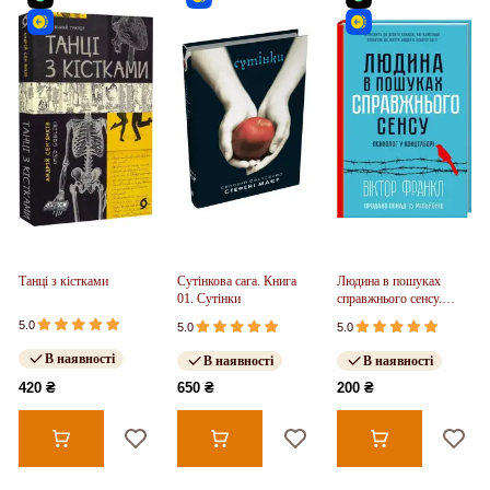
Танці з кістками
Сутінкова сага. Книга
Людина в пошуках
01. Сутінки
справжнього сенсу.
Психолог у концтаборі
5.0
5.0
5.0
В наявності
В наявності
В наявності
420 ₴
650 ₴
200 ₴