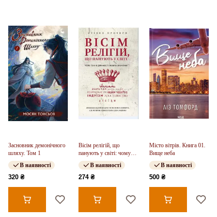
Засновник демонічного
Вісім релігій, що
Місто вітрів. Книга 01.
шляху. Том 1
панують у світі: чому
Вище неба
їхні відмінності мають
В наявності
В наявності
В наявності
значення
320 ₴
274 ₴
500 ₴