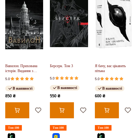
Вавилон. Прихована
Берсерк. Том 3
Я бачу, вас цікавить
історія. Видання з
пітьма
ілюстрованим зрізом
5.0
5.0
5.0
(у)
В наявності
В наявності
В наявності
850 ₴
550 ₴
600 ₴
Топ-100
Топ-100
Топ-100