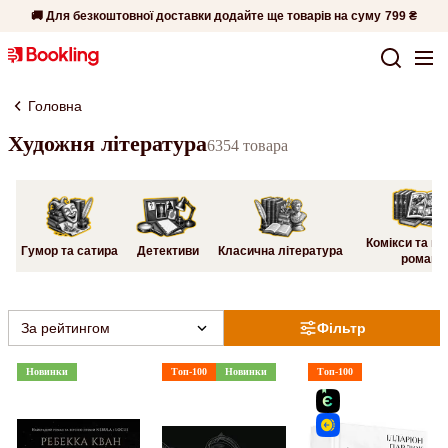
🚚 Для безкоштовної доставки додайте ще товарів на суму
799 ₴
Головна
Художня література
6354 товара
Комікси та гр
Гумор та сатира
Детективи
Класична література
романи
За рейтингом
Фільтр
Новинки
Топ-100
Новинки
Топ-100