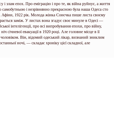
 і злам епох. Про еміграцію і про те, як війна руйнує, а життя
кою самобутньою і незрівнянно прекрасною була наша Одеса сто
. Афіни, 1922 рік. Молода жінка Сонєчка пише листа своєму
рається заміж. У листах вона згадує своє минуле в Одесі —
йської інтелігенції, про всі випробування епохи, про війну,
іч січневої евакуації в 1920 році. Але головне місце в її
им чоловіком. Він, відомий одеський лікар, визнаний зниклим
о останньої ночі, — складає хроніку цієї складної, але