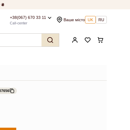
 ₴
+38(067) 670 33 11
Ваше місто
UK
RU
Call-center
07656