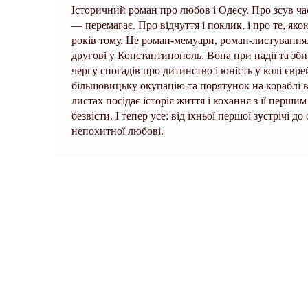
Історичний роман про любов і Одесу. Про зсув часу
— перемагає. Про відчуття і поклик, і про те, я
років тому. Це роман-мемуари, роман-листування
другові у Константинополь. Вона при надії та зби
чергу спогадів про дитинство і юність у колі євре
більшовицьку окупацію та порятунок на кораблі в н
листах посідає історія життя і кохання з її перш
безвісти. І тепер усе: від їхньої першої зустрічі д
непохитної любові.