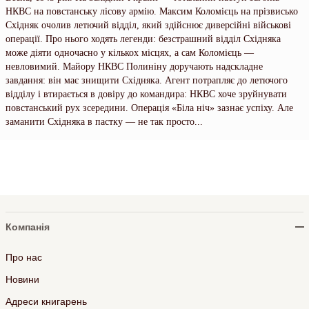
НКВС на повстанську лісову армію. Максим Коломієць на прізвисько
Східняк очолив летючий відділ, який здійснює диверсійні військові
операції. Про нього ходять легенди: безстрашний відділ Східняка
може діяти одночасно у кількох місцях, а сам Коломієць —
невловимий. Майору НКВС Полиніну доручають надскладне
завдання: він має знищити Східняка. Агент потрапляє до летючого
відділу і втирається в довіру до командира: НКВС хоче зруйнувати
повстанський рух зсередини. Операція «Біла ніч» зазнає успіху. Але
заманити Східняка в пастку — не так просто...
Компанія
Про нас
Новини
Адреси книгарень