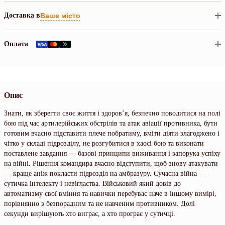
Доставка в
Ваше місто
Оплата
Опис
Знати, як зберегти своє життя і здоров’я, безпечно поводитися на полі
бою під час артилерійських обстрілів та атак авіації противника, бути
готовим вчасно підставити плече побратиму, вміти діяти злагоджено і
чітко у складі підрозділу, не розгубитися в хаосі бою та виконати
поставлене завдання — базові принципи виживання і запорука успіху
на війні. Рішення командира вчасно відступити, щоб знову атакувати
— краще аніж покласти підрозділ на амбразуру. Сучасна війна —
сутичка інтелекту і невігластва. Військовий який довів до
автоматизму свої вміння та навички перебуває наче в іншому вимірі,
порівнянно з безпорадним та не навченим противником. Долі
секунди вирішують хто виграє, а хто програє у сутичці.