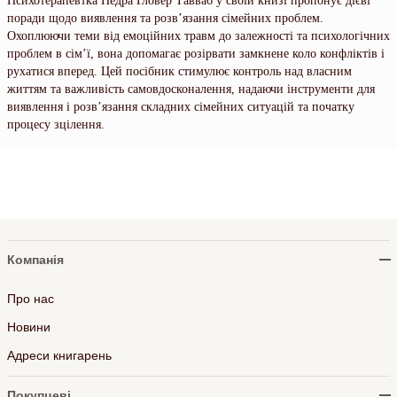
Психотерапевтка Недра Ґловер Тавваб у своїй книзі пропонує дієві
поради щодо виявлення та розв’язання сімейних проблем.
Охоплюючи теми від емоційних травм до залежності та психологічних
проблем в сім’ї, вона допомагає розірвати замкнене коло конфліктів і
рухатися вперед. Цей посібник стимулює контроль над власним
життям та важливість самовдосконалення, надаючи інструменти для
виявлення і розв’язання складних сімейних ситуацій та початку
процесу зцілення.
Компанія
Про нас
Новини
Адреси книгарень
Покупцеві