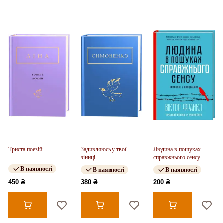
Триста поезій
Задивляюсь у твої
Людина в пошуках
зіниці
справжнього сенсу.
Психолог у концтаборі
В наявності
В наявності
В наявності
450 ₴
380 ₴
200 ₴