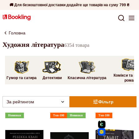
🚚 Для безкоштовної доставки додайте ще товарів на суму
799 ₴
Головна
Художня література
6354 товара
Комікси та гр
Гумор та сатира
Детективи
Класична література
романи
За рейтингом
Фільтр
Новинки
Топ-100
Новинки
Топ-100