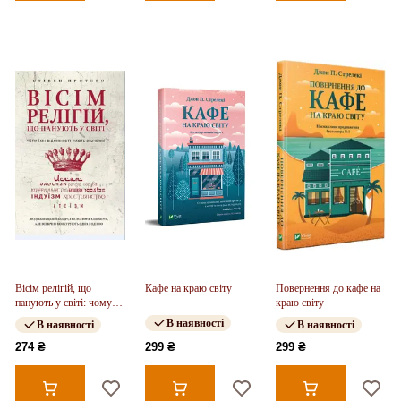
Вісім релігій, що
Кафе на краю світу
Повернення до кафе на
панують у світі: чому
краю світу
їхні відмінності мають
В наявності
В наявності
В наявності
значення
274 ₴
299 ₴
299 ₴