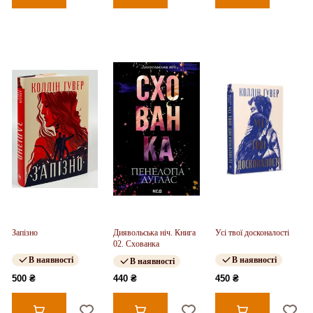
Запізно
Диявольська ніч. Книга
Усі твої досконалості
02. Схованка
В наявності
В наявності
В наявності
500 ₴
440 ₴
450 ₴