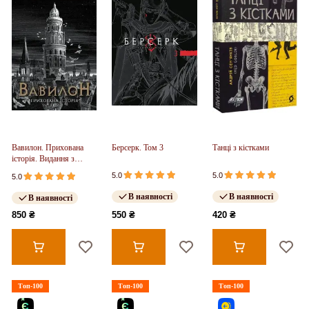
Вавилон. Прихована
Берсерк. Том 3
Танці з кістками
історія. Видання з
ілюстрованим зрізом
5.0
5.0
5.0
(у)
В наявності
В наявності
В наявності
850 ₴
550 ₴
420 ₴
Топ-100
Топ-100
Топ-100