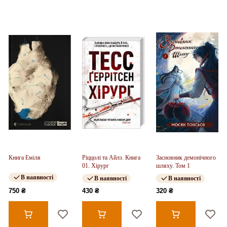
Книга Еміля
Ріццолі та Айлз. Книга
Засновник демонічного
01. Хірург
шляху. Том 1
В наявності
В наявності
В наявності
750 ₴
430 ₴
320 ₴