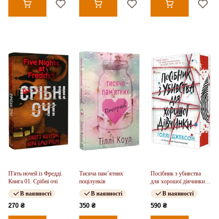
П'ять ночей із Фредді.
Тисяча пам’ятних
Посібник з убивства
Книга 01. Срібні очі
поцілунків
для хорошої дівчинки.
Книга 01
В наявності
В наявності
В наявності
270 ₴
350 ₴
590 ₴