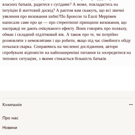
власних батьків, радитеся з сусідами? А може, покладаєтесь на
інтуїцію й життєвий досвід? А раптом вам скажуть, що всі звичні
уявлення про виховання хибні?По Бронсон та Ешлі Меррімен
написали саме про це — про стереотипні принципи виховання, що
насправді не дають очікуваного ефекту. Вони говорять про похвалу,
обман і складний підлітковий вік. А також про те, чи потрібно
розмовляти з немовлятами і що робити, якщо під час сімейного обіду
почалася сварка. Спираючись на численні дослідження, автори
спробували відповісти на найпоширеніші питання та зосередитися на
типових ситуаціях, з якими стикається більшість батьків.
Компанія
Про нас
Новини