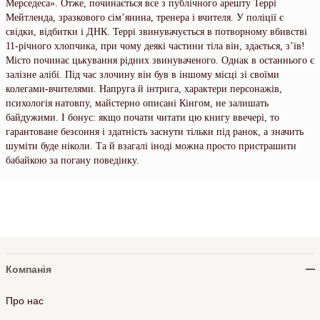
Мерседеса». Отже, починається все з публічного арешту Террі
Мейтленда, зразкового сім’янина, тренера і вчителя. У поліції є
свідки, відбитки і ДНК. Террі звинувачується в потворному вбивстві
11-річного хлопчика, при чому деякі частини тіла він, здається, з’їв!
Місто починає цькування рідних звинуваченого. Однак в останнього є
залізне алібі. Під час злочину він був в іншому місці зі своїми
колегами-вчителями. Напруга й інтрига, характери персонажів,
психологія натовпу, майстерно описані Кінгом, не залишать
байдужими. І бонус: якщо почати читати цю книгу ввечері, то
гарантоване безсоння і здатність заснути тільки під ранок, а значить
шуміти буде ніколи. Та й взагалі іноді можна просто пристрашити
бабайкою за погану поведінку.
Компанія
Про нас