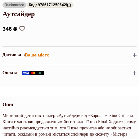
Закінчився
Код: 9786171250642
Аутсайдер
346 ₴
Доставка в
Ваше місто
Оплата
Опис
Містичний детектив-трилер «Аутсайдер» від «Короля жахів» Стівена
Кінга є частково продовженням його трилогії про Біллі Ходжеса, тому
настійно рекомендується тим, хто її вже прочитав або не збирається
читати, оскільки в романі містяться спойлери до сюжету «Містера