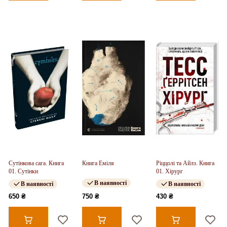
Сутінкова сага. Книга
Книга Еміля
Ріццолі та Айлз. Книга
01. Сутінки
01. Хірург
В наявності
В наявності
В наявності
650 ₴
750 ₴
430 ₴