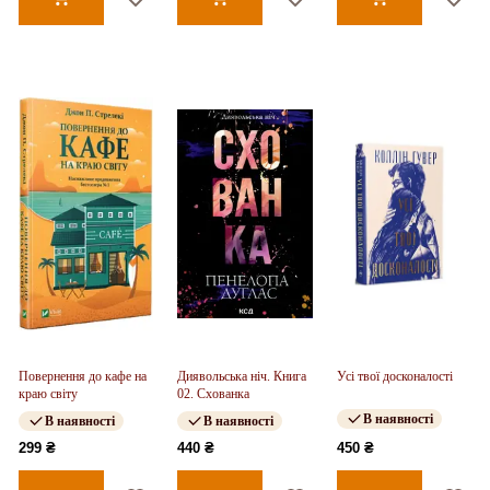
Повернення до кафе на
Диявольська ніч. Книга
Усі твої досконалості
краю світу
02. Схованка
В наявності
В наявності
В наявності
299 ₴
440 ₴
450 ₴