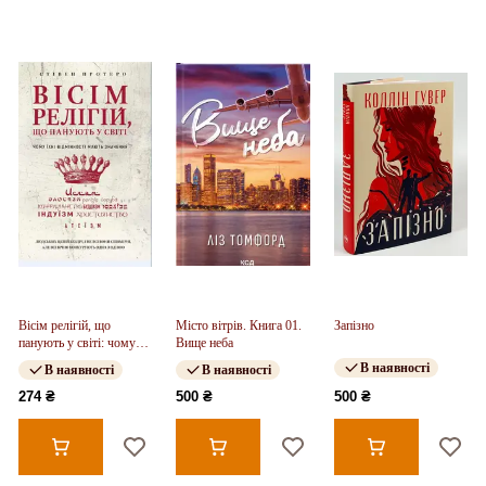
Вісім релігій, що
Місто вітрів. Книга 01.
Запізно
панують у світі: чому
Вище неба
їхні відмінності мають
В наявності
В наявності
В наявності
значення
274 ₴
500 ₴
500 ₴