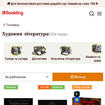
🚚 Для безкоштовної доставки додайте ще товарів на суму
799 ₴
Головна
Художня література
6354 товара
Комікси та гр
Гумор та сатира
Детективи
Класична література
романи
За рейтингом
Фільтр
Новинки
Топ-100
Новинки
Вибір читачів