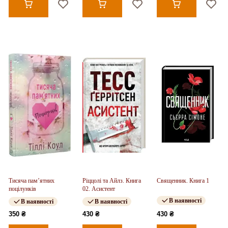
Тисяча пам’ятних
Ріццолі та Айлз. Книга
Священник. Книга 1
поцілунків
02. Асистент
В наявності
В наявності
В наявності
350 ₴
430 ₴
430 ₴