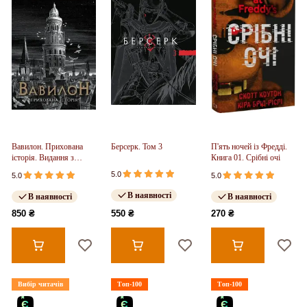
Вавилон. Прихована
Берсерк. Том 3
П'ять ночей із Фредді.
історія. Видання з
Книга 01. Срібні очі
ілюстрованим зрізом
5.0
5.0
5.0
(у)
В наявності
В наявності
В наявності
850 ₴
550 ₴
270 ₴
Вибір читачів
Топ-100
Топ-100