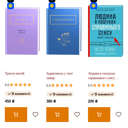
Триста поезій
Задивляюсь у твої
Людина в пошуках
зіниці
справжнього сенсу.
Психолог у концтаборі
5.0
5.0
5.0
В наявності
В наявності
В наявності
450 ₴
380 ₴
200 ₴