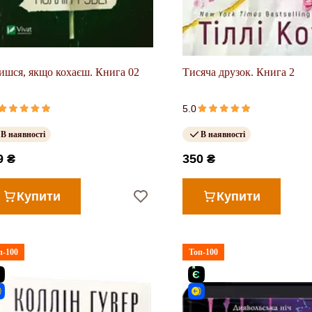
ишся, якщо кохаєш. Книга 02
Тисяча друзок. Книга 2
5.0
В наявності
В наявності
9 ₴
350 ₴
Купити
Купити
п-100
Топ-100