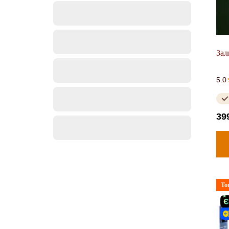
Зал
5.0
39
То