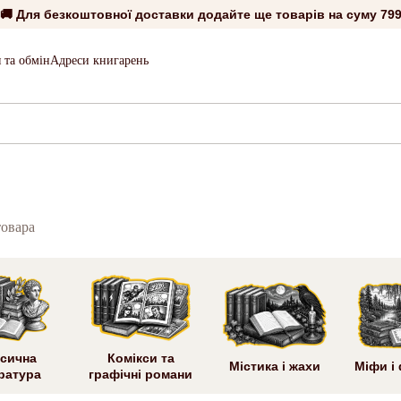
🚚 Для безкоштовної доставки додайте ще товарів на суму
799
 та обмін
Адреси книгарень
товара
сична
Комікси та
Містика і жахи
Міфи і
ратура
графічні романи