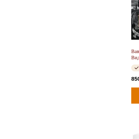
Вав
Вид
85