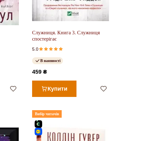
Служниця. Книга 3. Служниця
спостерігає
5.0
В наявності
459 ₴
Купити
Вибір читачів