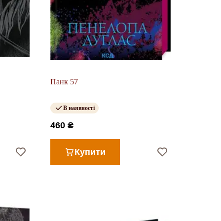
Панк 57
В наявності
460 ₴
Купити