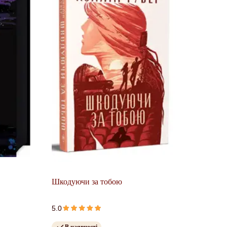
.
Шкодуючи за тобою
5.0