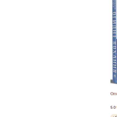
Оги
5.0