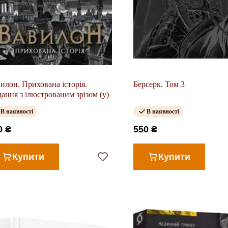
илон. Прихована історія.
Берсерк. Том 3
ання з ілюстрованим зрізом (у)
В наявності
В наявності
0 ₴
550 ₴
Купити
Купити