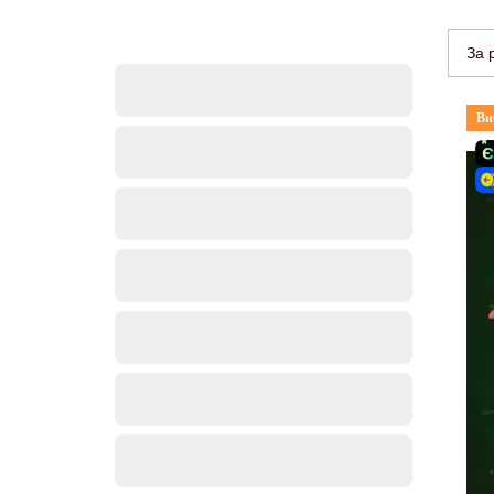
За 
Ви