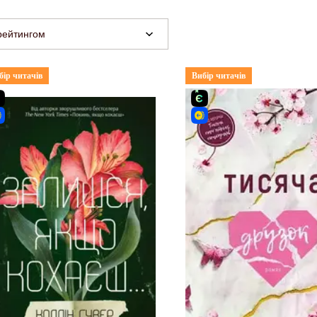
рейтингом
бір читачів
Вибір читачів