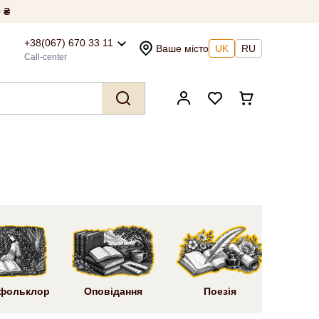
 ₴
+38(067) 670 33 11
Ваше місто
UK
RU
Call-center
Ром
 фольклор
Оповідання
Поезія
літ