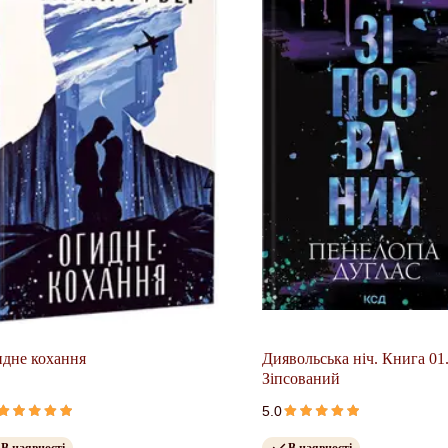
дне кохання
Диявольська ніч. Книга 01
Зіпсований
5.0