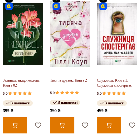
Залишся, якщо кохаєш.
Тисяча друзок. Книга 2
Служниця. Книга 3.
Книга 02
Служниця спостерігає
5.0
5.0
5.0
В наявності
В наявності
В наявності
399 ₴
350 ₴
459 ₴