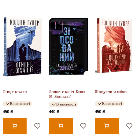
Огидне кохання
Диявольська ніч. Книга
Шкодуючи за тобою
01. Зіпсований
В наявності
В наявності
В наявності
450 ₴
440 ₴
450 ₴