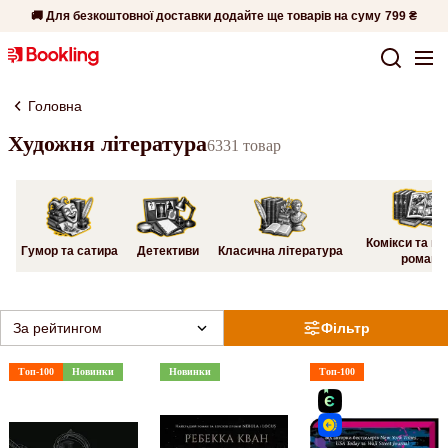
🚚 Для безкоштовної доставки додайте ще товарів на суму
799 ₴
Головна
Художня література
6331 товар
Комікси та гр
Гумор та сатира
Детективи
Класична література
романи
За рейтингом
Фільтр
Топ-100
Новинки
Новинки
Топ-100