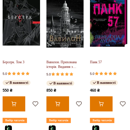
Берсерк. Том 3
Вавилон. Прихована
Панк 57
історія. Видання з
ілюстрованим зрізом (у)
5.0
5.0
5.0
В наявності
В наявності
В наявності
550 ₴
850 ₴
460 ₴
Вибір читачів
Вибір читачів
Вибір читачів