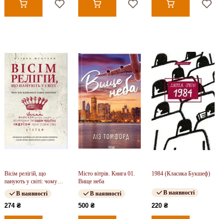
Вісім релігій, що
Місто вітрів. Книга 01.
1984 (Класика Букшеф)
панують у світі: чому
Вище неба
їхні відмінності мають
В наявності
В наявності
В наявності
значення
274 ₴
500 ₴
220 ₴