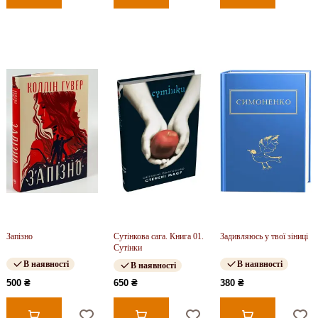
Запізно
Сутінкова сага. Книга 01.
Задивляюсь у твої зіниці
Сутінки
В наявності
В наявності
В наявності
500 ₴
650 ₴
380 ₴