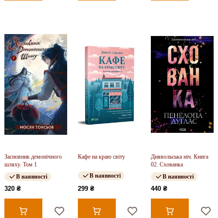
Засновник демонічного
Кафе на краю світу
Диявольська ніч. Книга
шляху. Том 1
02. Схованка
В наявності
В наявності
В наявності
320 ₴
299 ₴
440 ₴