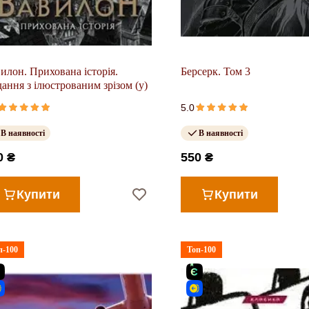
илон. Прихована історія.
Берсерк. Том 3
ання з ілюстрованим зрізом (у)
5.0
В наявності
В наявності
0 ₴
550 ₴
Купити
Купити
п-100
Топ-100