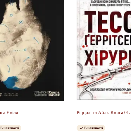
га Еміля
Ріццолі та Айлз. Книга 01.
В наявності
В наявності