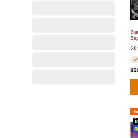
Вав
Вид
5.0
85
То