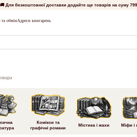
🚚 Для безкоштовної доставки додайте ще товарів на суму
799
 та обмін
Адреси книгарень
товара
сична
Комікси та
Містика і жахи
Міфи і
ратура
графічні романи