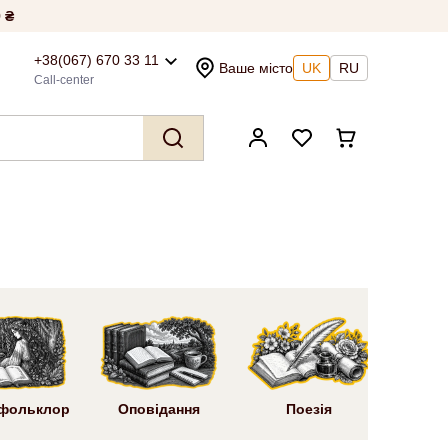
 ₴
+38(067) 670 33 11
Ваше місто
UK
RU
Call-center
Ром
 фольклор
Оповідання
Поезія
літ