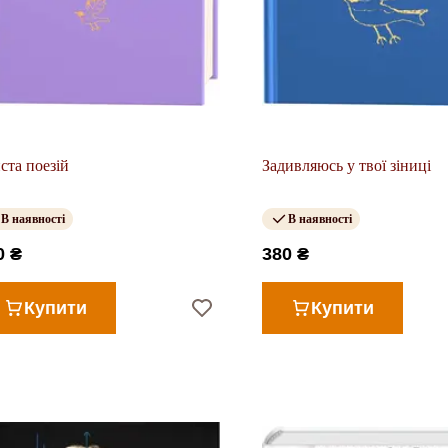
ста поезій
Задивляюсь у твої зіниці
В наявності
В наявності
0 ₴
380 ₴
Купити
Купити