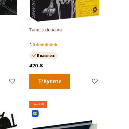
Танці з кістками
5.0
В наявності
420 ₴
Купити
Топ-100