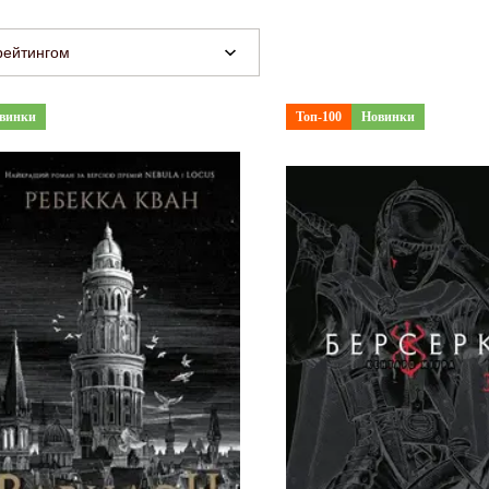
рейтингом
винки
Топ-100
Новинки