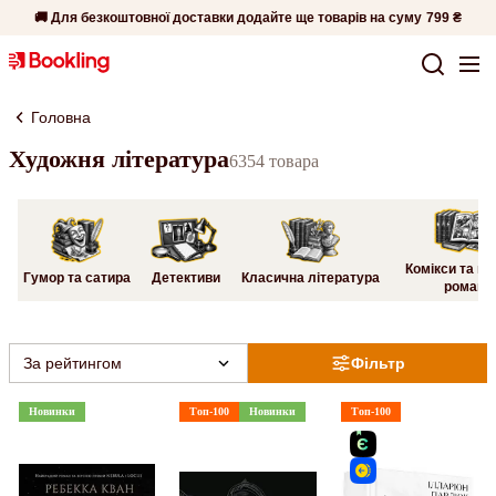
🚚 Для безкоштовної доставки додайте ще товарів на суму
799 ₴
Головна
Художня література
6354 товара
Комікси та гр
Гумор та сатира
Детективи
Класична література
романи
За рейтингом
Фільтр
Новинки
Топ-100
Новинки
Топ-100