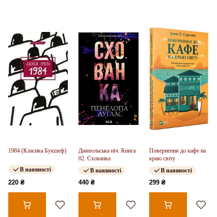
1984 (Класика Букшеф)
Диявольська ніч. Книга
Повернення до кафе на
02. Схованка
краю світу
В наявності
В наявності
В наявності
220 ₴
440 ₴
299 ₴