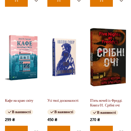
Кафе на краю світу
Усі твої досконалості
П'ять ночей із Фредді.
Книга 01. Срібні очі
В наявності
В наявності
В наявності
299 ₴
450 ₴
270 ₴