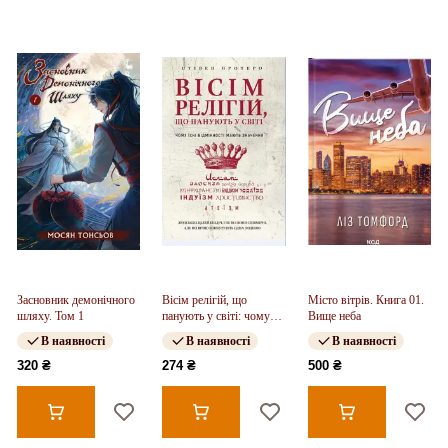
Засновник демонічного
Вісім релігій, що
Місто вітрів. Книга 01.
шляху. Том 1
панують у світі: чому
Вище неба
їхні відмінності мають
В наявності
В наявності
В наявності
значення
320 ₴
274 ₴
500 ₴