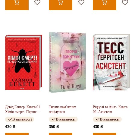
Девід Гантер. Книга 01.
Тисяча пам’ятних
Ріццолі та Айлз. Книга
Хімія смерті. Перше
поцілунків
02. Асистент
розслідування
В наявності
В наявності
В наявності
430 ₴
350 ₴
430 ₴