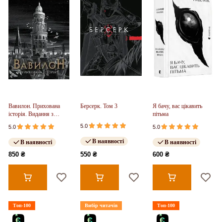
Вавилон. Прихована
Берсерк. Том 3
Я бачу, вас цікавить
історія. Видання з
пітьма
ілюстрованим зрізом
5.0
5.0
5.0
(у)
В наявності
В наявності
В наявності
850 ₴
550 ₴
600 ₴
Топ-100
Вибір читачів
Топ-100