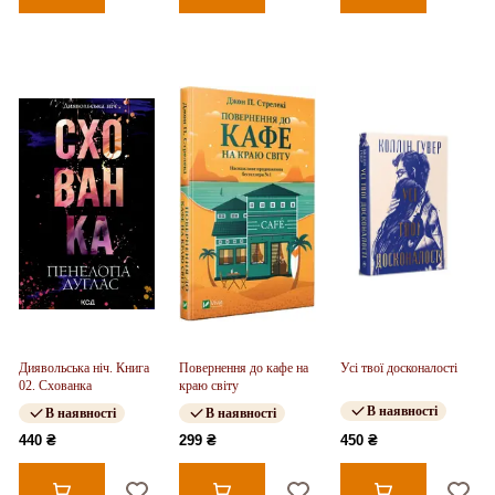
Диявольська ніч. Книга
Повернення до кафе на
Усі твої досконалості
02. Схованка
краю світу
В наявності
В наявності
В наявності
440 ₴
299 ₴
450 ₴