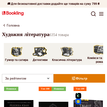
🚚 Для безкоштовної доставки додайте ще товарів на суму
799 ₴
Головна
Художня література
6354 товара
Комікси та гр
Гумор та сатира
Детективи
Класична література
романи
За рейтингом
Фільтр
Новинки
Топ-100
Новинки
Топ-100