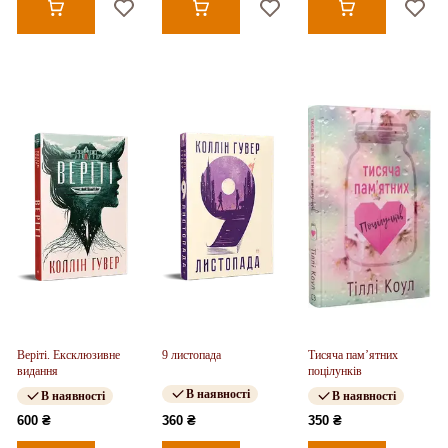
Веріті. Ексклюзивне
9 листопада
Тисяча пам’ятних
видання
поцілунків
В наявності
В наявності
В наявності
600 ₴
360 ₴
350 ₴