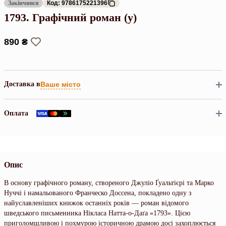
Закінчився
Код: 9786175221396
1793. Графічний роман (у)
890 ₴
Доставка в
Ваше місто
Оплата
Опис
В основу графічного роману, створеного Джуліо Ґуальтієрі та Марко
Нуччі і намальованого Франческо Доссена, покладено одну з
найуславленіших книжок останніх років — роман відомого
шведського письменника Нікласа Натта-о-Даґа «1793». Цією
приголомшливою і похмурою історичною драмою досі захоплюється