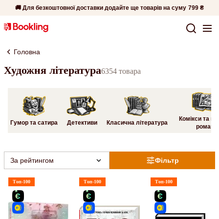
🚚 Для безкоштовної доставки додайте ще товарів на суму
799 ₴
Головна
Художня література
6354 товара
Комікси та гр
Гумор та сатира
Детективи
Класична література
романи
За рейтингом
Фільтр
Топ-100
Топ-100
Топ-100