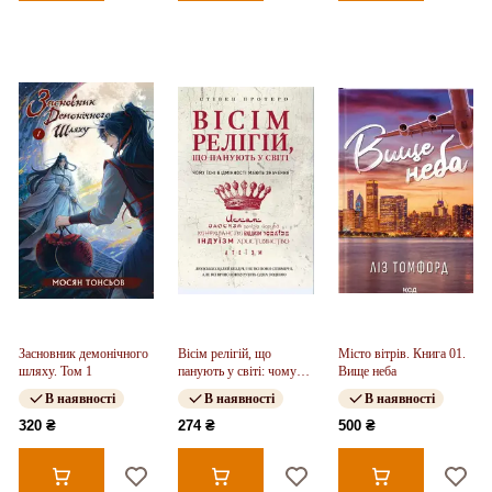
Засновник демонічного
Вісім релігій, що
Місто вітрів. Книга 01.
шляху. Том 1
панують у світі: чому
Вище неба
їхні відмінності мають
В наявності
В наявності
В наявності
значення
320 ₴
274 ₴
500 ₴