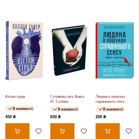
Кістки серця
Сутінкова сага. Книга
Людина в пошуках
01. Сутінки
справжнього сенсу.
Психолог у концтаборі
В наявності
В наявності
В наявності
450 ₴
650 ₴
200 ₴