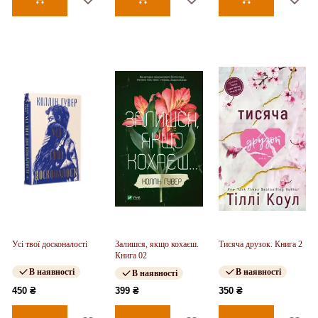
Усі твої досконалості
Залишся, якщо кохаєш.
Тисяча друзок. Книга 2
Книга 02
В наявності
В наявності
В наявності
450 ₴
399 ₴
350 ₴