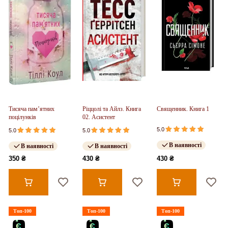
Тисяча пам’ятних
Ріццолі та Айлз. Книга
Священник. Книга 1
поцілунків
02. Асистент
5.0
5.0
5.0
В наявності
В наявності
В наявності
350 ₴
430 ₴
430 ₴
Топ-100
Топ-100
Топ-100