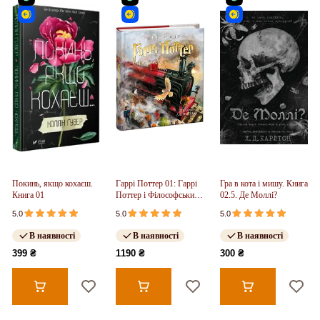
Покинь, якщо кохаєш.
Гаррі Поттер 01: Гаррі
Гра в кота і мишу. Книга
Книга 01
Поттер і Філософський
02.5. Де Моллі?
Камінь.
5.0
5.0
5.0
ІЛЮСТРОВАНЕ
ВИДАННЯ
В наявності
В наявності
В наявності
399 ₴
1190 ₴
300 ₴